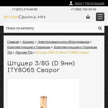
zakaz
@
intersvarka-nn.ru
Вход
|
Регистрация
+7 (831) 214-60-80
+7 (960) 160-00-50
Главная
»
Каталог
»
Электросварочное оборудование
»
Комплектующие к Горелкам
»
Комплектующие к Горелкам
TIG
»
Прочее TIG
»
Штуцер 3/8G (D 9мм) ITY8065 Сварог
Штуцер 3/8G (D 9мм)
ITY8065 Сварог