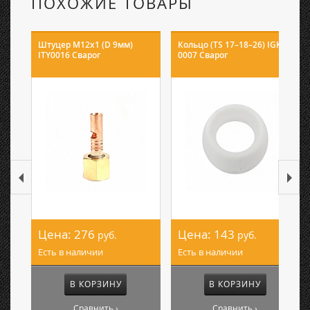
ПОХОЖИЕ ТОВАРЫ
Штуцер М12х1 (D 9мм)
Кольцо (TS 17–18–26) IGK
ITY0016 Сварог
0007 Сварог
Цена:
276
Цена:
143
руб.
руб.
Есть в наличии
Есть в наличии
В КОРЗИНУ
В КОРЗИНУ
Сравнить ›
Сравнить ›