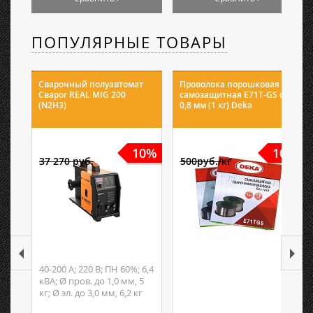
ПОПУЛЯРНЫЕ ТОВАРЫ
Сварочный полуавтомат
Проволока порошковая
Сварог REAL MIG 200
самозащитная E71T-GS ф
(N2H3)
0,8 мм (1 кг) Deka
10%
10%
37 270 руб.
500руб./кг
40-200 А; 220 В; ПН 60%; 6,4
кВА; Ø пров. до 1,0 мм, 5
кг; Ø эл. до 3,0 мм, 6,2 кг