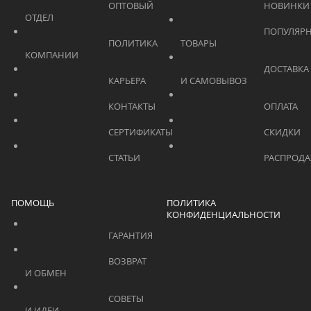
			    		ОПТОВЫЙ 
ОТДЕЛ			    	
			    		ПОПУЛЯРНЫЕ 
			    		ПОЛИТИКА 
ТОВАРЫ			    	
КОМПАНИИ			    	
			    		ДОСТАВКА 
			    		КАРЬЕРА			    	
И САМОВЫВОЗ	
			    		КОНТАКТЫ			    	
			    		СЕРТИФИКАТЫ			    	
			    		СТАТЬИ			    	
ПОМОЩЬ
ПОЛИТИКА
КОНФИДЕНЦИАЛЬНОСТИ
			    		ГАРАНТИЯ			    	
			    		ВОЗВРАТ 
И ОБМЕН			    	
			    		СОВЕТЫ 
И ИДЕИ			    	