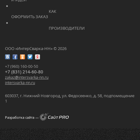
			    		КАК 
ОФОРМИТЬ ЗАКАЗ			    	
			    		ПРОИЗВОДИТЕЛИ			    	
ООО «ИнтерСварка-НН» © 2026
+7 (960) 160-00-50
+7 (831) 214-60-80
zakaz
@
intersvarka-nn.ru
intersvarka-nn.ru
603037, г. Нижний Новгород, ул. Федосеенко, д. 58, подпомещение
1
Разработка сайта —