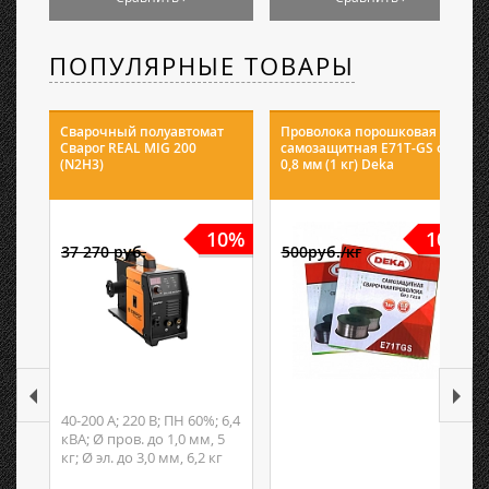
ПОПУЛЯРНЫЕ ТОВАРЫ
Сварочный полуавтомат
Проволока порошковая
Сварог REAL MIG 200
самозащитная E71T-GS ф
(N2H3)
0,8 мм (1 кг) Deka
10%
10%
37 270 руб.
500руб./кг
40-200 А; 220 В; ПН 60%; 6,4
кВА; Ø пров. до 1,0 мм, 5
кг; Ø эл. до 3,0 мм, 6,2 кг