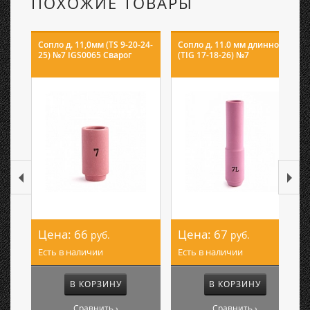
ПОХОЖИЕ ТОВАРЫ
Сопло д. 11,0мм (TS 9-20-24-
Сопло д. 11.0 мм длинное
25) №7 IGS0065 Сварог
(TIG 17-18-26) №7
Цена:
66
Цена:
67
руб.
руб.
Есть в наличии
Есть в наличии
В КОРЗИНУ
В КОРЗИНУ
Сравнить ›
Сравнить ›