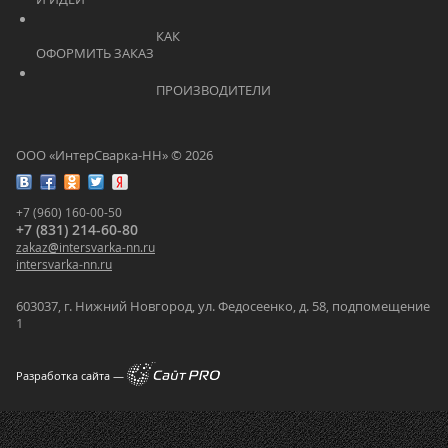
			    		КАК 
ОФОРМИТЬ ЗАКАЗ			    	
			    		ПРОИЗВОДИТЕЛИ			    	
ООО «ИнтерСварка-НН» © 2026
+7 (960) 160-00-50
+7 (831) 214-60-80
zakaz
@
intersvarka-nn.ru
intersvarka-nn.ru
603037, г. Нижний Новгород, ул. Федосеенко, д. 58, подпомещение
1
Разработка сайта —