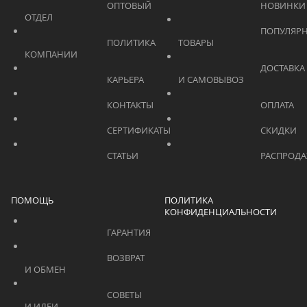
			    		ОПТОВЫЙ 
ОТДЕЛ			    	
			    		ПОПУЛЯРНЫЕ 
			    		ПОЛИТИКА 
ТОВАРЫ			    	
КОМПАНИИ			    	
			    		ДОСТАВКА 
			    		КАРЬЕРА			    	
И САМОВЫВОЗ	
			    		КОНТАКТЫ			    	
			    		СЕРТИФИКАТЫ			    	
			    		СТАТЬИ			    	
ПОМОЩЬ
ПОЛИТИКА
КОНФИДЕНЦИАЛЬНОСТИ
			    		ГАРАНТИЯ			    	
			    		ВОЗВРАТ 
И ОБМЕН			    	
			    		СОВЕТЫ 
И ИДЕИ			    	