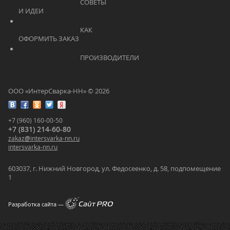
			    		СОВЕТЫ 
И ИДЕИ			    	
			    		КАК 
ОФОРМИТЬ ЗАКАЗ			    	
			    		ПРОИЗВОДИТЕЛИ			    	
ООО «ИнтерСварка-НН» © 2026
+7 (960) 160-00-50
+7 (831) 214-60-80
zakaz
@
intersvarka-nn.ru
intersvarka-nn.ru
603037, г. Нижний Новгород, ул. Федосеенко, д. 58, подпомещение
1
Разработка сайта —