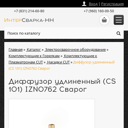
zakaz
@
intersvarka-nn.ru
Вход
|
Регистрация
+7 (831) 214-60-80
+7 (960) 160-00-50
Главная
»
Каталог
»
Электросварочное оборудование
»
Комплектующие к Горелкам
»
Комплектующие к
Плазматронам CUT
»
Насадки CUT
»
Диффузор удлиненный
(CS 101) IZN0762 Сварог
Диффузор удлиненный (CS
101) IZN0762 Сварог