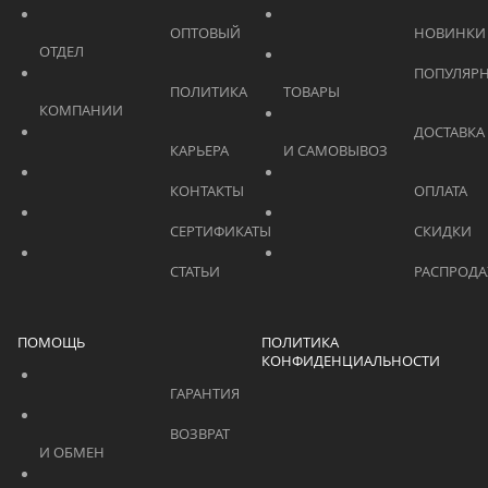
			    		ОПТОВЫЙ 
ОТДЕЛ			    	
			    		ПОПУЛЯРНЫЕ 
			    		ПОЛИТИКА 
ТОВАРЫ			    	
КОМПАНИИ			    	
			    		ДОСТАВКА 
			    		КАРЬЕРА			    	
И САМОВЫВОЗ	
			    		КОНТАКТЫ			    	
			    		СЕРТИФИКАТЫ			    	
			    		СТАТЬИ			    	
ПОМОЩЬ
ПОЛИТИКА
КОНФИДЕНЦИАЛЬНОСТИ
			    		ГАРАНТИЯ			    	
			    		ВОЗВРАТ 
И ОБМЕН			    	