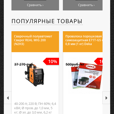
Сравнить ›
Сравнить ›
ПОПУЛЯРНЫЕ ТОВАРЫ
Сварочный полуавтомат
Проволока порошковая
Сварог REAL MIG 200
самозащитная E71T-GS ф
(N2H3)
0,8 мм (1 кг) Deka
10%
10%
37 270 руб.
500руб./кг
40-200 А; 220 В; ПН 60%; 6,4
кВА; Ø пров. до 1,0 мм, 5
кг; Ø эл. до 3,0 мм, 6,2 кг