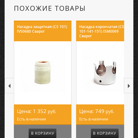
ПОХОЖИЕ ТОВАРЫ
Насадка защитная (CS 101)
Насадка корончатая (CS
IVS0680 Сварог
101-141-151) ISМ0069
Сварог
Цена:
1 352
Цена:
749
руб.
руб.
Есть в наличии
Есть в наличии
В КОРЗИНУ
В КОРЗИНУ