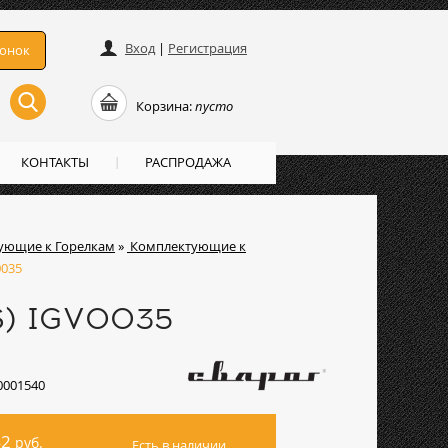
Вход
|
Регистрация
вонок
Корзина:
пусто
КОНТАКТЫ
РАСПРОДАЖА
ующие к Горелкам
»
Комплектующие к
0035
S) IGV0035
0001540
42
руб.
Есть в наличии