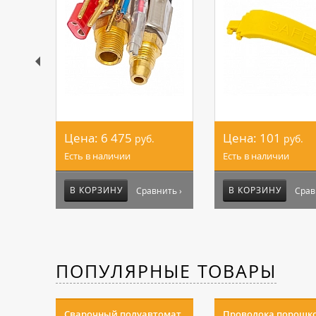
Цена:
6 475
Цена:
101
руб.
руб.
Есть в наличии
Есть в наличии
В КОРЗИНУ
В КОРЗИНУ
Сравнить ›
Срав
ПОПУЛЯРНЫЕ ТОВАРЫ
Сварочный полуавтомат
Проволока порошк