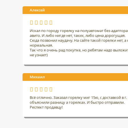
Алексей
Искал по городу горелку на полуавтомат без адаптор
авито. И либо нигде нет, таких, либо цена дорогущая.
Сюда позвонил наудачу. На сайте такой горелки нет, а н
нормальная.
Так что я очень рад покупке, но ребятам надо выложить
не узнает)
Михаил
Всё отлично. Заказал горелку миг 15ю, с доставкой в 
объяснили разницу а горелках. И быстро отправили.
Респект продавцу!