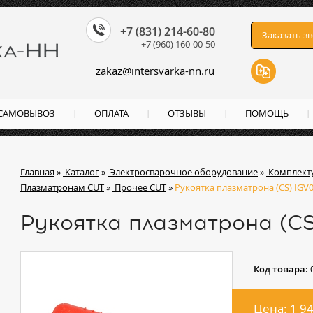
+7 (831) 214-60-80
Заказать з
+7 (960) 160-00-50
zakaz
@
intersvarka-nn.ru
 САМОВЫВОЗ
ОПЛАТА
ОТЗЫВЫ
ПОМОЩЬ
Главная
»
Каталог
»
Электросварочное оборудование
»
Комплект
Плазматронам CUT
»
Прочее CUT
»
Рукоятка плазматрона (СS) IGV
Рукоятка плазматрона (С
Код товара:
Цена: 1 9