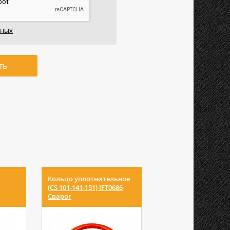
нных
ть
Кольцо уплотнительное
Головка плазмотрон
(CS 101-141-151) IFT0686
81) IVZ0690 Сварог
Сварог