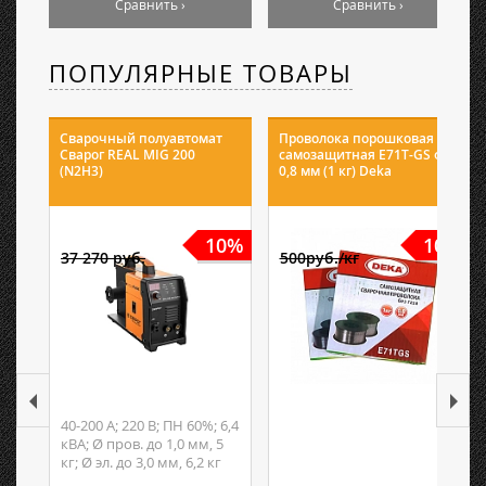
Сравнить ›
Сравнить ›
ПОПУЛЯРНЫЕ ТОВАРЫ
Сварочный полуавтомат
Проволока порошковая
Сварог REAL MIG 200
самозащитная E71T-GS ф
(N2H3)
0,8 мм (1 кг) Deka
10%
10%
37 270 руб.
500руб./кг
40-200 А; 220 В; ПН 60%; 6,4
кВА; Ø пров. до 1,0 мм, 5
кг; Ø эл. до 3,0 мм, 6,2 кг