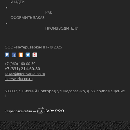
И ИДЕИ			    	
			    		КАК 
ОФОРМИТЬ ЗАКАЗ			    	
			    		ПРОИЗВОДИТЕЛИ			    	
ООО «ИнтерСварка-НН» © 2026
+7 (960) 160-00-50
+7 (831) 214-60-80
zakaz
@
intersvarka-nn.ru
intersvarka-nn.ru
603037, г. Нижний Новгород, ул. Федосеенко, д. 58, подпомещение
1
Разработка сайта —