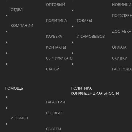
			    		ОПТОВЫЙ 
ОТДЕЛ			    	
			    		ПОПУЛЯРНЫЕ 
			    		ПОЛИТИКА 
ТОВАРЫ			    	
КОМПАНИИ			    	
			    		ДОСТАВКА 
			    		КАРЬЕРА			    	
И САМОВЫВОЗ	
			    		КОНТАКТЫ			    	
			    		СЕРТИФИКАТЫ			    	
			    		СТАТЬИ			    	
ПОМОЩЬ
ПОЛИТИКА
КОНФИДЕНЦИАЛЬНОСТИ
			    		ГАРАНТИЯ			    	
			    		ВОЗВРАТ 
И ОБМЕН			    	
			    		СОВЕТЫ 