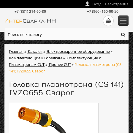
zakaz
@
intersvarka-nn.ru
Вход
|
Регистрация
+7 (831) 214-60-80
+7 (960) 160-00-50
Главная
»
Каталог
»
Электросварочное оборудование
»
Комплектующие к Горелкам
»
Комплектующие к
Плазматронам CUT
»
Прочее CUT
»
Головка плазмотрона (CS
141) IVZ0655 Сварог
Головка плазмотрона (CS 141)
IVZ0655 Сварог