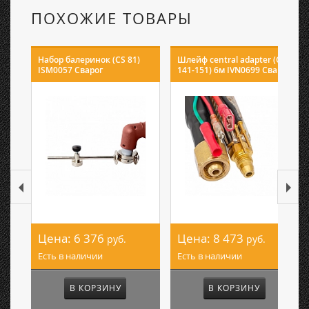
ПОХОЖИЕ ТОВАРЫ
Набор балеринок (CS 81)
Шлейф central adapter (CS
ISM0057 Сварог
141-151) 6м IVN0699 Сварог
Цена:
6 376
Цена:
8 473
руб.
руб.
Есть в наличии
Есть в наличии
В КОРЗИНУ
В КОРЗИНУ