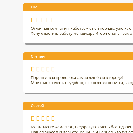
ПМ
Отличная компания. Работаем с ней порядка уже 7 ле
Хочу отметить работу менеджера Игоря-очень грамо
Степан
Порошковая проволока самая дешёвая в городе!
Мне только ехать неудобно, но когда закончится, заед
Сергей
Купил маску Хамелеон, недорогую. Очень благодарен 
Нашел адрес в интернете, раньше и не знал, что тут ес