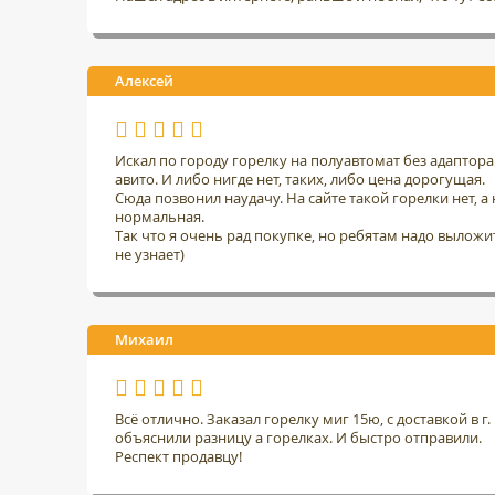
Алексей
Искал по городу горелку на полуавтомат без адаптор
авито. И либо нигде нет, таких, либо цена дорогущая.
Сюда позвонил наудачу. На сайте такой горелки нет, а н
нормальная.
Так что я очень рад покупке, но ребятам надо выложить
не узнает)
Михаил
Всё отлично. Заказал горелку миг 15ю, с доставкой в 
объяснили разницу а горелках. И быстро отправили.
Респект продавцу!