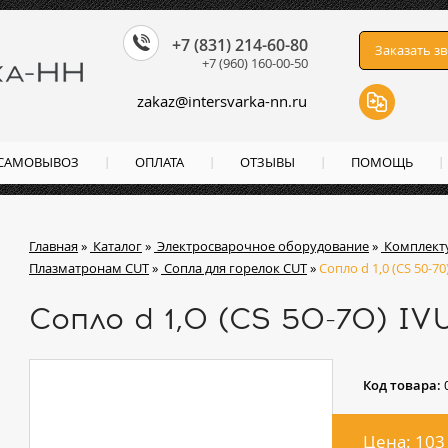
+7 (831) 214-60-80
Заказать з
+7 (960) 160-00-50
zakaz
@
intersvarka-nn.ru
 САМОВЫВОЗ
ОПЛАТА
ОТЗЫВЫ
ПОМОЩЬ
Главная
»
Каталог
»
Электросварочное оборудование
»
Комплект
Плазматронам CUT
»
Сопла для горелок CUT
»
Сопло d 1,0 (CS 50-7
Сопло d 1,0 (CS 50-70) I
Код товара:
Цена: 103