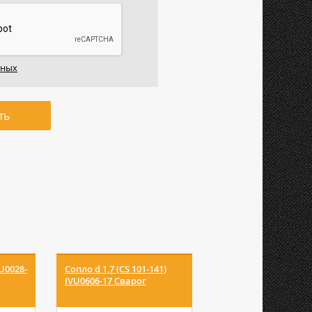
нных
ть
VU0028-
Сопло d 1,7 (CS 101-141)
Сопло d 1,8 (CS 151)
IVU0606-17 Сварог
IVU0604-18 Сварог