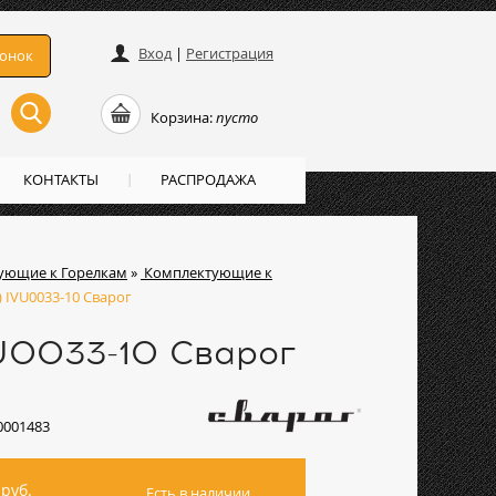
Вход
|
Регистрация
вонок
Корзина:
пусто
КОНТАКТЫ
РАСПРОДАЖА
ующие к Горелкам
»
Комплектующие к
0) IVU0033-10 Сварог
VU0033-10 Сварог
0001483
руб.
Есть в наличии