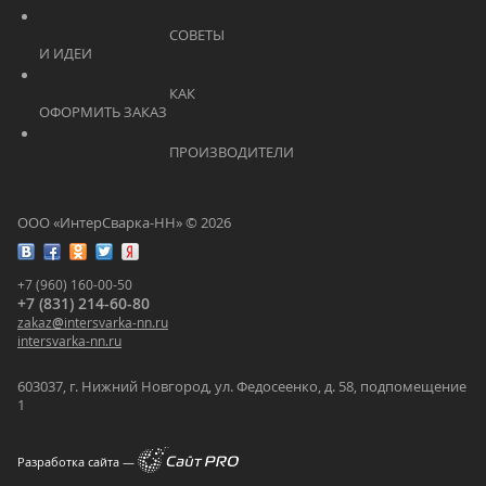
			    		СОВЕТЫ 
И ИДЕИ			    	
			    		КАК 
ОФОРМИТЬ ЗАКАЗ			    	
			    		ПРОИЗВОДИТЕЛИ			    	
ООО «ИнтерСварка-НН» © 2026
+7 (960) 160-00-50
+7 (831) 214-60-80
zakaz
@
intersvarka-nn.ru
intersvarka-nn.ru
603037, г. Нижний Новгород, ул. Федосеенко, д. 58, подпомещение
1
Разработка сайта —