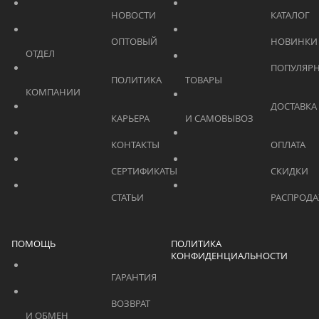
			    		НОВОСТИ			    	
			    		ОПТОВЫЙ 
ОТДЕЛ			    	
			    		ПОПУЛЯРНЫЕ 
			    		ПОЛИТИКА 
ТОВАРЫ			    	
КОМПАНИИ			    	
			    		ДОСТАВКА 
			    		КАРЬЕРА			    	
И САМОВЫВОЗ	
			    		КОНТАКТЫ			    	
			    		СЕРТИФИКАТЫ			    	
			    		СТАТЬИ			    	
ПОМОЩЬ
ПОЛИТИКА
КОНФИДЕНЦИАЛЬНОСТИ
			    		ГАРАНТИЯ			    	
			    		ВОЗВРАТ 
И ОБМЕН			    	