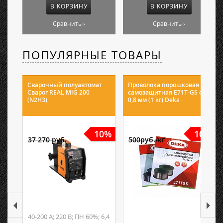
В КОРЗИНУ
В КОРЗИНУ
Сравнить ›
Сравнить ›
ПОПУЛЯРНЫЕ ТОВАРЫ
Сварочный полуавтомат
Проволока порошковая
Сварог REAL MIG 200
самозащитная E71T-GS ф
(N2H3)
0,8 мм (1 кг) Deka
10%
10%
37 270 руб.
500руб./кг
40-200 А; 220 В; ПН 60%; 6,4