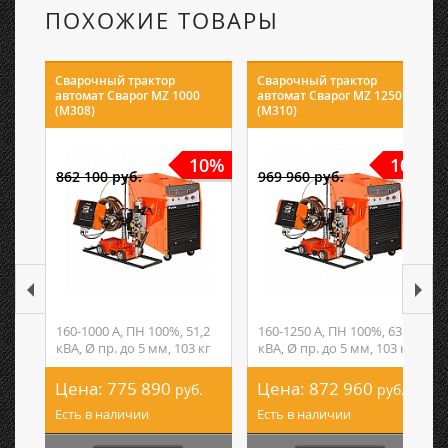
ПОХОЖИЕ ТОВАРЫ
Сварочный трактор
Сварочный трактор
автомат Сварог MZ 1000
автомат Сварог MZ 1250
(M308)
(M310)
10%
10%
862 100 руб.
969 960 руб.
160-1000 А, ПН 100%, 51,2
160-1250 А, ПН 100%, 63
кВА, Ø пр. до 5 мм, 103 кг
кВА, Ø пр. до 5 мм, 103 кг
Цена:
775 890
Цена:
872 960
руб.
руб.
Есть в наличии
Есть в наличии