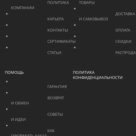
			    		ПОЛИТИКА 
ТОВАРЫ			    	
КОМПАНИИ			    	
			    		ДОСТАВКА 
			    		КАРЬЕРА			    	
И САМОВЫВОЗ	
			    		КОНТАКТЫ			    	
			    		СЕРТИФИКАТЫ			    	
			    		СТАТЬИ			    	
ПОМОЩЬ
ПОЛИТИКА
КОНФИДЕНЦИАЛЬНОСТИ
			    		ГАРАНТИЯ			    	
			    		ВОЗВРАТ 
И ОБМЕН			    	
			    		СОВЕТЫ 
И ИДЕИ			    	
			    		КАК 
ОФОРМИТЬ ЗАКАЗ			    	