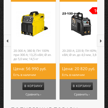
10%
23 130 руб.
20-300 А; 380 В; ПН 100%
20-200 А; 220 В; ПН 60%; 7,1
при 300 А; 13,25 кВА; Ø эл.
кВА; Ø эл. до 4,0 мм, 3,8 кг
до 5,0 мм; 14,5 кг
Цена:
56 990
Цена:
20 820
руб.
руб.
Есть в наличии
Есть в наличии
В КОРЗИНУ
В КОРЗИНУ
Сравнить ›
Сравнить ›