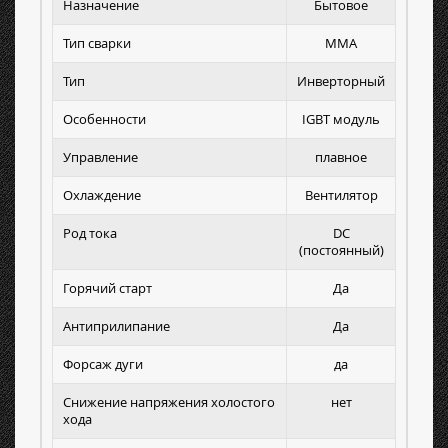
Назначение
Бытовое
Тип сварки
MMA
Тип
Инверторный
Особенности
IGBT модуль
Управление
плавное
Охлаждение
Вентилятор
Род тока
DC
(постоянный)
Горячий старт
Да
Антиприлипание
Да
Форсаж дуги
да
Снижение напряжения холостого
нет
хода