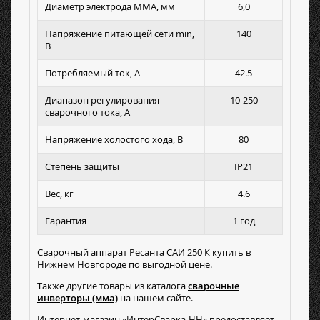
Диаметр электрода MMA, мм
6,0
Напряжение питающей сети min,
140
В
Потребляемый ток, А
42.5
Диапазон регулирования
10-250
сварочного тока, А
Напряжение холостого хода, В
80
Степень защиты
IP21
Вес, кг
4.6
Гарантия
1 год
Сварочный аппарат Ресанта САИ 250 К купить в
Нижнем Новгороде по выгодной цене.
Также другие товары из каталога
сварочные
инверторы (мма)
на нашем сайте.
Интернет-магазин «ИнтерСварка-НН» предоставляет