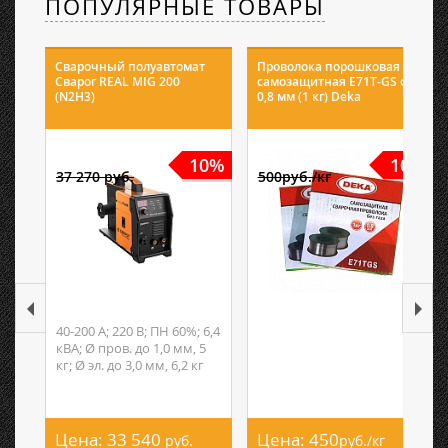
ПОПУЛЯРНЫЕ ТОВАРЫ
Сварочный полуавтомат
Проволока порошковая
Сварог REAL MIG 200
самозащитная E71T-GS ф
(N2H3)
0,8 мм (1 кг) Deka
10%
10%
37 270 руб.
500руб./кг
40-200 А; 220 В; ПН 60%; 6,4
кВА; Ø пров. до 1,0 мм, 5
кг; Ø эл. до 3,0 мм, 6,2 кг
Цена:
33 540
Цена:
450
руб.
руб./кг