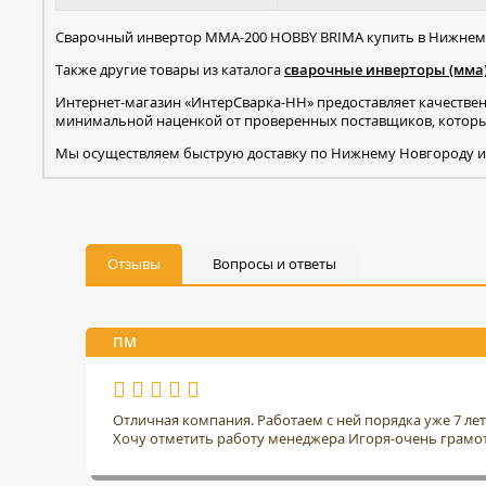
Сварочный инвертор MMA-200 HOBBY BRIMA купить в Нижнем 
Также другие товары из каталога
сварочные инверторы (мма
Интернет-магазин «ИнтерСварка-НН» предоставляет качестве
минимальной наценкой от проверенных поставщиков, которые
Мы осуществляем быструю доставку по Нижнему Новгороду и
Отзывы
Вопросы и ответы
ПМ
Отличная компания. Работаем с ней порядка уже 7 ле
Хочу отметить работу менеджера Игоря-очень грамо