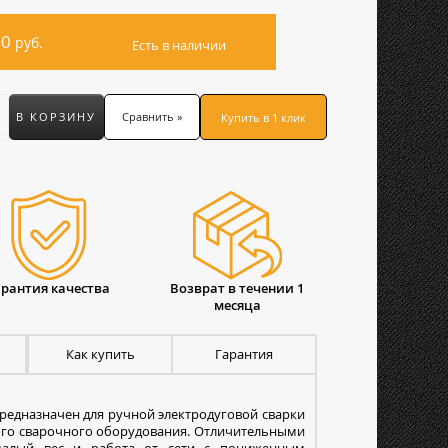
20
руб.
Есть в наличии
В КОРЗИНУ
Сравнить »
Купить в 1 клик
арантия качества
Возврат в течении 1
месяца
Как купить
Гарантия
редназначен для ручной электродуговой сварки
ого сварочного оборудования. Отличительными
 малый вес и работа от сети с пониженным