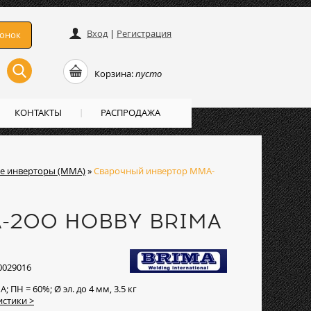
Вход
|
Регистрация
вонок
Корзина:
пусто
КОНТАКТЫ
РАСПРОДАЖА
е инверторы (ММА)
»
Сварочный инвертор MMA-
A-200 HOBBY BRIMA
0029016
 А; ПН = 60%; Ø эл. до 4 мм, 3.5 кг
истики >