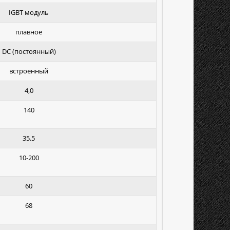
IGBT модуль
плавное
DC (постоянный)
встроенный
4,0
140
35.5
10-200
60
68