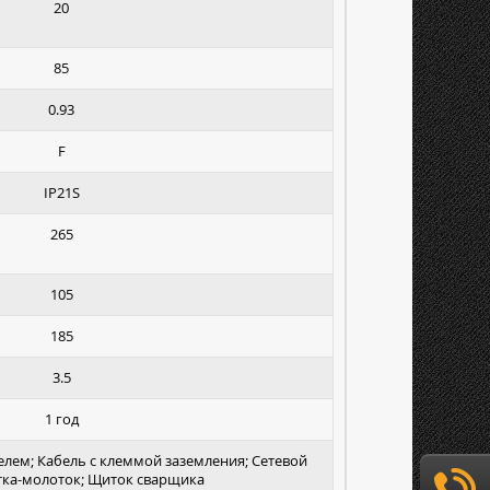
20
85
0.93
F
IP21S
265
105
185
3.5
1 год
елем; Кабель с клеммой заземления; Сетевой
тка-молоток; Щиток сварщика