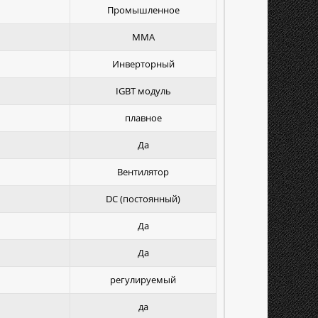
Промышленное
MMA
Инверторный
IGBT модуль
плавное
Да
Вентилятор
DC (постоянный)
Да
Да
регулируемый
да