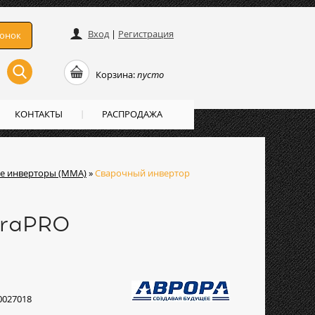
Вход
|
Регистрация
вонок
Корзина:
пусто
КОНТАКТЫ
РАСПРОДАЖА
е инверторы (ММА)
»
Сварочный инвертор
oraPRO
0027018