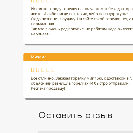
Искал по городу горелку на полуавтомат без адаптор
авито. И либо нигде нет, таких, либо цена дорогущая.
Сюда позвонил наудачу. На сайте такой горелки нет, а н
нормальная.
Так что я очень рад покупке, но ребятам надо выложить
не узнает)
Михаил
Всё отлично. Заказал горелку миг 15ю, с доставкой в 
объяснили разницу а горелках. И быстро отправили.
Респект продавцу!
Оставить отзыв