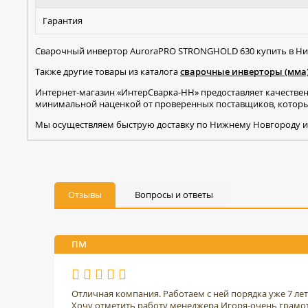
Гарантия
Сварочный инвертор AuroraPRO STRONGHOLD 630 купить в Ни
Также другие товары из каталога
сварочные инверторы (мма
Интернет-магазин «ИнтерСварка-НН» предоставляет качестве
минимальной наценкой от проверенных поставщиков, которые
Мы осуществляем быструю доставку по Нижнему Новгороду и
Отзывы
Вопросы и ответы
ПМ
Отличная компания. Работаем с ней порядка уже 7 ле
Хочу отметить работу менеджера Игоря-очень грамо