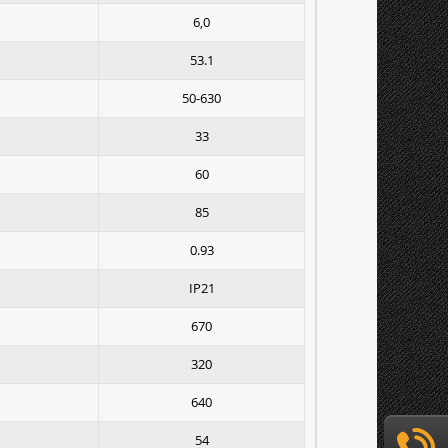
6,0
53.1
50-630
33
60
85
0.93
IP21
670
320
640
54