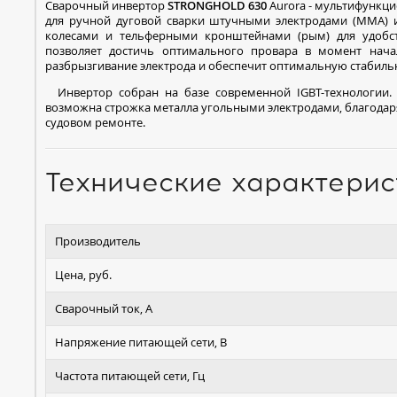
Сварочный инвертор
STRONGHOLD 630
Aurora - мультифункц
для ручной дуговой сварки штучными электродами (MMA) 
колесами и тельферными кронштейнами (рым) для удобст
позволяет достичь оптимального провара в момент начал
разбрызгивание электрода и обеспечит оптимальную стабильн
Инвертор собран на базе современной IGBT-технологии. 
возможна строжка металла угольными электродами, благодар
судовом ремонте.
Технические характерис
Производитель
Цена, руб.
Сварочный ток, А
Напряжение питающей сети, В
Частота питающей сети, Гц