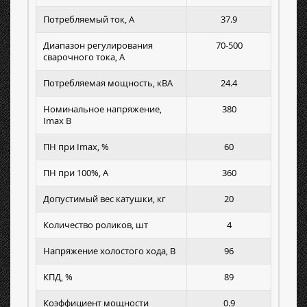
Потребляемый ток, А
37.9
Диапазон регулирования
70-500
сварочного тока, А
Потребляемая мощность, кВА
24.4
Номинальное напряжение,
380
Imax B
ПН при Imax, %
60
ПН при 100%, А
360
Допустимый вес катушки, кг
20
Количество роликов, шт
4
Напряжение холостого хода, В
96
КПД, %
89
Коэффициент мощности
0.9