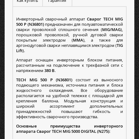
Как купить
Гарантия
Инверторный сварочный аппарат
Сварог TECH MIG
500 P (N36801)
предназначен для полуавтоматической
сварки проволокой сплошного сечения (
MIG/MAG
),
порошковой проволокой, ручной дуговой сварки
покрытым электродом (
MMA
), а также для
аргонодуговой сварки неплавящимся электродом (
TIG
Lift
).
Аппарат оснащен инверторным блоком питания,
рассчитанным на подключение к трехфазной сети с
напряжением
380 В
.
TECH MIG 500 P (N36801)
состоит из выносного
подающего механизма, источника питания и блока
жидкостного охлаждения. Все оборудование
располагается на удобной тележке с площадкой для
крепления баллона. Модульная конструкция и
широкий ассортимент дополнительных
принадлежностей повышают гибкость и
эффективность сварочного производства.
Основные преимущества инверторного
аппарата Сварог TECH MIG 5000 DIGITAL (N275):