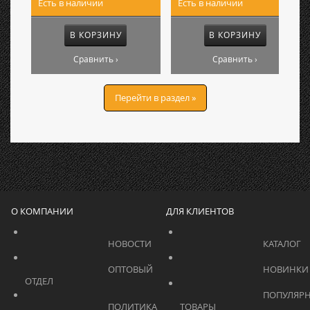
Есть в наличии
Есть в наличии
В КОРЗИНУ
В КОРЗИНУ
Сравнить ›
Сравнить ›
Перейти в раздел »
О КОМПАНИИ
ДЛЯ КЛИЕНТОВ
			    		НОВОСТИ			    	
			    		ОПТОВЫЙ 
ОТДЕЛ			    	
			    		ПОПУЛЯРНЫЕ 
			    		ПОЛИТИКА 
ТОВАРЫ			    	