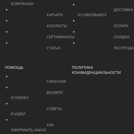
КОМПАНИИ			    	
			    		ДОСТАВКА 
			    		КАРЬЕРА			    	
И САМОВЫВОЗ	
			    		КОНТАКТЫ			    	
			    		СЕРТИФИКАТЫ			    	
			    		СТАТЬИ			    	
ПОМОЩЬ
ПОЛИТИКА
КОНФИДЕНЦИАЛЬНОСТИ
			    		ГАРАНТИЯ			    	
			    		ВОЗВРАТ 
И ОБМЕН			    	
			    		СОВЕТЫ 
И ИДЕИ			    	
			    		КАК 
ОФОРМИТЬ ЗАКАЗ			    	