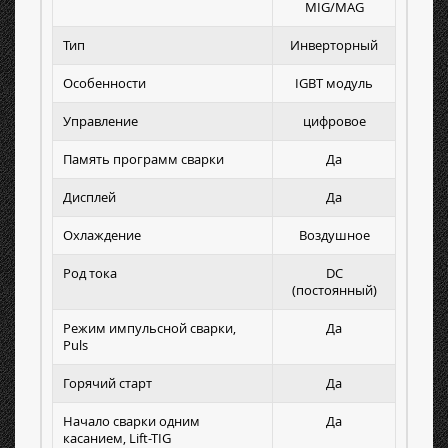
MIG/MAG
Тип
Инверторный
Особенности
IGBT модуль
Управление
цифровое
Память программ сварки
Да
Дисплей
Да
Охлаждение
Воздушное
Род тока
DC
(постоянный)
Режим импульсной сварки,
Да
Puls
Горячий старт
Да
Начало сварки одним
Да
касанием, Lift-TIG