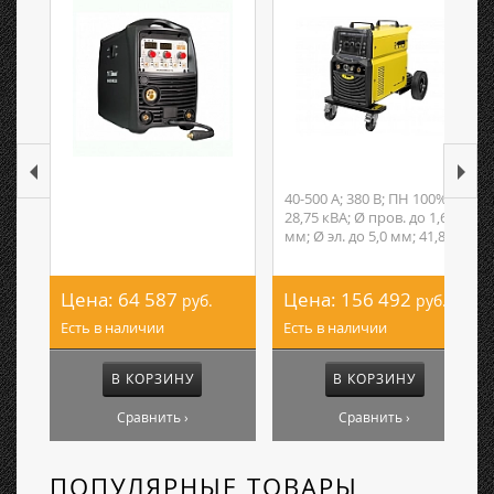
40-500 А; 380 В; ПН 100%;
28,75 кВА; Ø пров. до 1,6
мм; Ø эл. до 5,0 мм; 41,8 кг
Цена:
64 587
Цена:
156 492
руб.
руб.
Есть в наличии
Есть в наличии
В КОРЗИНУ
В КОРЗИНУ
Сравнить ›
Сравнить ›
ПОПУЛЯРНЫЕ ТОВАРЫ