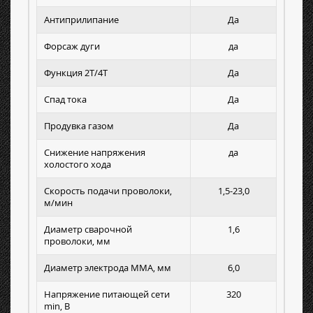
Антиприлипание
Да
Форсаж дуги
да
Функция 2Т/4Т
Да
Спад тока
Да
Продувка газом
Да
Снижение напряжения
да
холостого хода
Скорость подачи проволоки,
1,5-23,0
м/мин
Диаметр сварочной
1,6
проволоки, мм
Диаметр электрода MMA, мм
6,0
Напряжение питающей сети
320
min, В