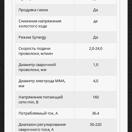
Продувка газом
Да
Снижение напряжения
да
холостого хода
Режим Synergy
Да
Скорость подачи
2,0-24,0
проволоки, м/мин
Диаметр сварочной
1,0
проволоки, мм
Диаметр электрода MMA,
4,0
мм
Напряжение питающей
160
сети min, В
Потребляемый ток, А
36.4
Диапазон регулирования
50-220
сварочного тока, А