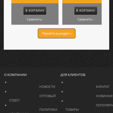
В КОРЗИНУ
В КОРЗИНУ
Сравнить ›
Сравнить ›
Перейти в раздел »
О КОМПАНИИ
ДЛЯ КЛИЕНТОВ
			    		НОВОСТИ			    	
			    		ОПТОВЫЙ 
ОТДЕЛ			    	
			    		ПОПУЛЯРНЫЕ 
			    		ПОЛИТИКА 
ТОВАРЫ			    	