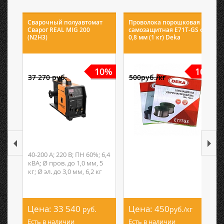
Сварочный полуавтомат
Проволока порошковая
Сварог REAL MIG 200
самозащитная E71T-GS ф
(N2H3)
0,8 мм (1 кг) Deka
10%
10%
37 270 руб.
500руб./кг
40-200 А; 220 В; ПН 60%; 6,4
кВА; Ø пров. до 1,0 мм, 5
кг; Ø эл. до 3,0 мм, 6,2 кг
Цена:
33 540
Цена:
450
руб.
руб./кг
Есть в наличии
Есть в наличии