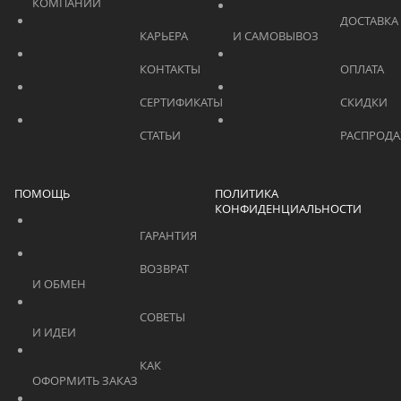
КОМПАНИИ			    	
			    		ДОСТАВКА 
			    		КАРЬЕРА			    	
И САМОВЫВОЗ	
			    		КОНТАКТЫ			    	
			    		СЕРТИФИКАТЫ			    	
			    		СТАТЬИ			    	
ПОМОЩЬ
ПОЛИТИКА
КОНФИДЕНЦИАЛЬНОСТИ
			    		ГАРАНТИЯ			    	
			    		ВОЗВРАТ 
И ОБМЕН			    	
			    		СОВЕТЫ 
И ИДЕИ			    	
			    		КАК 
ОФОРМИТЬ ЗАКАЗ			    	