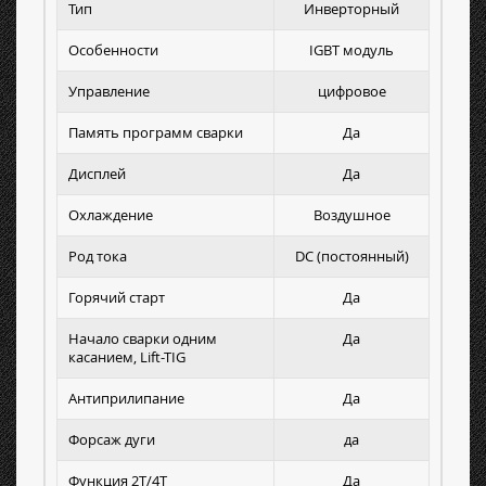
Тип
Инверторный
Особенности
IGBT модуль
Управление
цифровое
Память программ сварки
Да
Дисплей
Да
Охлаждение
Воздушное
Род тока
DC (постоянный)
Горячий старт
Да
Начало сварки одним
Да
касанием, Lift-TIG
Антиприлипание
Да
Форсаж дуги
да
Функция 2Т/4Т
Да