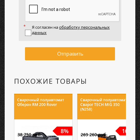
Я согласен на
обработку персональных
данных
Отправить
ПОХОЖИЕ ТОВАРЫ
Сварочный полуавтомат
Сварочный полуавтомат
Оберон RM 200 Rover
Сварог TECH MIG 350
(N258)
8%
10%
38 750 руб.
269 260 руб.