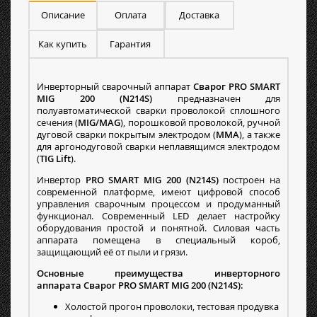
Описание
Оплата
Доставка
Как купить
Гарантия
Инверторный сварочный аппарат
Сварог PRO SMART
MIG 200 (N214S)
предназначен для
полуавтоматической сварки проволокой сплошного
сечения (
MIG/MAG
), порошковой проволокой, ручной
дуговой сварки покрытым электродом (
MMA
), а также
для аргонодуговой сварки неплавящимся электродом
(
TIG
Lift
).
Инвертор
PRO SMART MIG 200 (N214S)
построен на
современной платформе, имеют цифровой способ
управления сварочным процессом и продуманный
функционал. Современный LED делает настройку
оборудования простой и понятной. Силовая часть
аппарата помещена в специальный короб,
защищающий её от пыли и грязи.
Основные преимущества инверторного
аппарата Сварог PRO SMART MIG 200 (N214S):
Холостой прогон проволоки, тестовая продувка