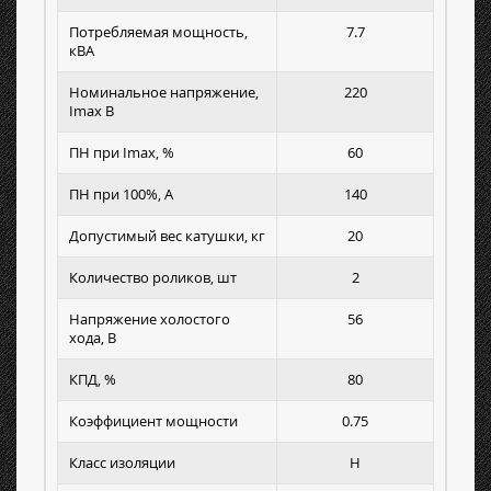
Потребляемая мощность,
7.7
кВА
Номинальное напряжение,
220
Imax B
ПН при Imax, %
60
ПН при 100%, А
140
Допустимый вес катушки, кг
20
Количество роликов, шт
2
Напряжение холостого
56
хода, В
КПД, %
80
Коэффициент мощности
0.75
Класс изоляции
H