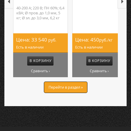
40-200 А; 220 В; ПН 60%; 6,4
кВА; Ø пров. до 1,0 мм, 5
кг; Ø эл. до 3,0 мм, 6,2 кг
Цена:
33 540
Цена:
450
руб.
руб./кг
Есть в наличии
Есть в наличии
В КОРЗИНУ
В КОРЗИНУ
Сравнить ›
Сравнить ›
Перейти в раздел »