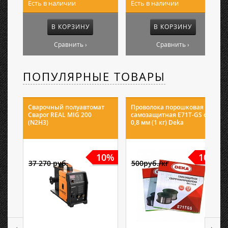
Есть в наличии
Есть в наличии
В КОРЗИНУ
В КОРЗИНУ
Сравнить ›
Сравнить ›
ПОПУЛЯРНЫЕ ТОВАРЫ
Сварочный полуавтомат
Проволока порошковая
Сварог REAL MIG 200
самозащитная E71T-GS ф
(N2H3)
0,8 мм (1 кг) Deka
10%
10%
37 270 руб.
500руб./кг