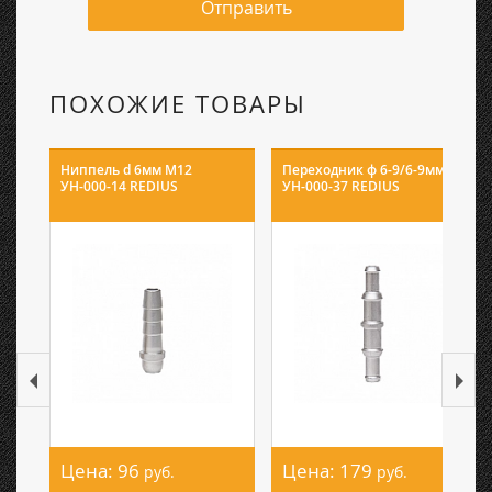
Отправить
ПОХОЖИЕ ТОВАРЫ
Ниппель d 6мм М12
Переходник ф 6-9/6-9мм
УН-000-14 REDIUS
УН-000-37 REDIUS
Цена:
96
Цена:
179
руб.
руб.