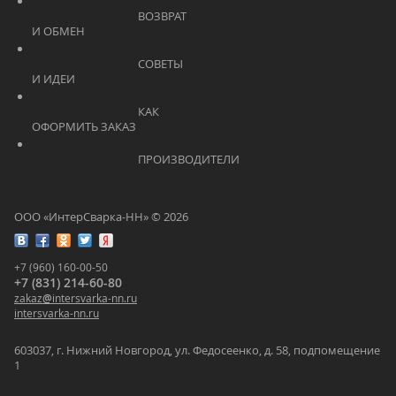
			    		ВОЗВРАТ 
И ОБМЕН			    	
			    		СОВЕТЫ 
И ИДЕИ			    	
			    		КАК 
ОФОРМИТЬ ЗАКАЗ			    	
			    		ПРОИЗВОДИТЕЛИ			    	
ООО «ИнтерСварка-НН» © 2026
+7 (960) 160-00-50
+7 (831) 214-60-80
zakaz
@
intersvarka-nn.ru
intersvarka-nn.ru
603037, г. Нижний Новгород, ул. Федосеенко, д. 58, подпомещение
1