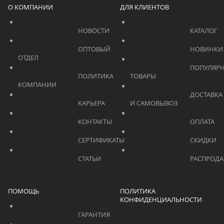
О КОМПАНИИ
ДЛЯ КЛИЕНТОВ
			    		НОВОСТИ			    	
			    		ОПТОВЫЙ 
ОТДЕЛ			    	
			    		ПОПУЛЯРНЫЕ 
			    		ПОЛИТИКА 
ТОВАРЫ			    	
КОМПАНИИ			    	
			    		ДОСТАВКА 
			    		КАРЬЕРА			    	
И САМОВЫВОЗ	
			    		КОНТАКТЫ			    	
			    		СЕРТИФИКАТЫ			    	
			    		СТАТЬИ			    	
ПОМОЩЬ
ПОЛИТИКА
КОНФИДЕНЦИАЛЬНОСТИ
			    		ГАРАНТИЯ			    	