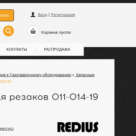
Вход
|
Регистрация
вонок
Корзина:
пусто
КОНТАКТЫ
РАСПРОДАЖА
ие к Газосварочному оборудованию
»
Запасные
REDIUS
я резаков 011-014-19
0002262