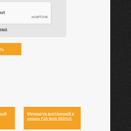
нных
ть
вый
Мундштук внутренний к
Мундштук пропан
резаку Р2А №3А REDIUS
внутренний Р №3 R