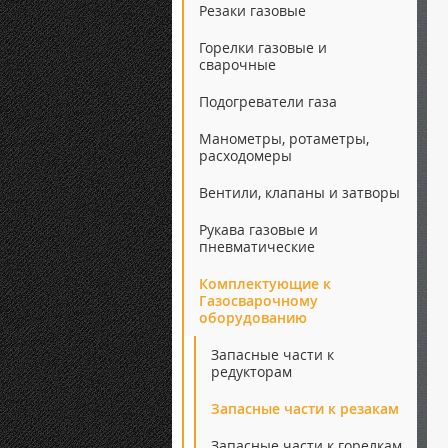
Резаки газовые
Горелки газовые и
сварочные
Подогреватели газа
Манометры, ротаметры,
расходомеры
Вентили, клапаны и затворы
Рукава газовые и
пневматические
Комплектующие к
Газосварочному
оборудованию
Запасные части к
редукторам
Запасные части к резакам
Запасные части к горелкам