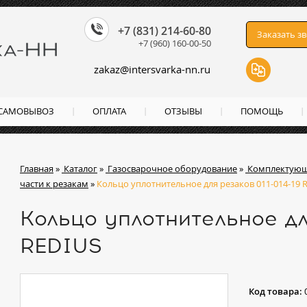
+7 (831) 214-60-80
Заказать з
+7 (960) 160-00-50
zakaz
@
intersvarka-nn.ru
 САМОВЫВОЗ
ОПЛАТА
ОТЗЫВЫ
ПОМОЩЬ
Главная
»
Каталог
»
Газосварочное оборудование
»
Комплектующ
части к резакам
»
Кольцо уплотнительное для резаков 011-014-19 
Кольцо уплотнительное дл
REDIUS
Код товара: