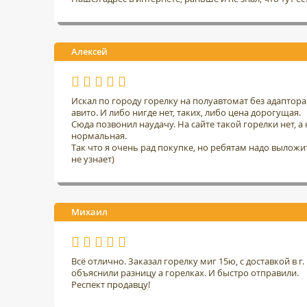
Алексей
Искал по городу горелку на полуавтомат без адаптор
авито. И либо нигде нет, таких, либо цена дорогущая.
Сюда позвонил наудачу. На сайте такой горелки нет, а н
нормальная.
Так что я очень рад покупке, но ребятам надо выложить
не узнает)
Михаил
Всё отлично. Заказал горелку миг 15ю, с доставкой в 
объяснили разницу а горелках. И быстро отправили.
Респект продавцу!