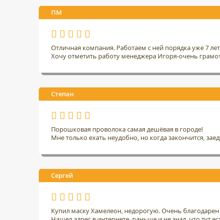
ПМ
Отличная компания. Работаем с ней порядка уже 7 ле
Хочу отметить работу менеджера Игоря-очень грамо
Степан
Порошковая проволока самая дешёвая в городе!
Мне только ехать неудобно, но когда закончится, заед
Сергей
Купил маску Хамелеон, недорогую. Очень благодарен 
Нашел адрес в интернете, раньше и не знал, что тут ес