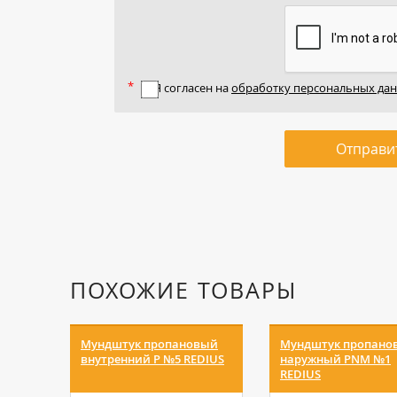
Я согласен на
обработку персональных да
Отправи
ПОХОЖИЕ ТОВАРЫ
Мундштук пропановый
Мундштук пропано
внутренний Р №5 REDIUS
наружный РNM №1
REDIUS