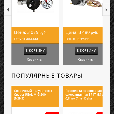
Цена:
3 075
Цена:
3 480
руб.
руб.
Есть в наличии
Есть в наличии
В КОРЗИНУ
В КОРЗИНУ
Сравнить ›
Сравнить ›
ПОПУЛЯРНЫЕ ТОВАРЫ
Сварочный полуавтомат
Проволока порошковая
Сварог REAL MIG 200
самозащитная E71T-GS ф
(N2H3)
0,8 мм (1 кг) Deka