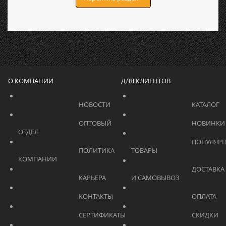
О КОМПАНИИ
ДЛЯ КЛИЕНТОВ
			    		НОВОСТИ			    	
			    		ОПТОВЫЙ 
ОТДЕЛ			    	
			    		ПОПУЛЯРНЫЕ 
			    		ПОЛИТИКА 
ТОВАРЫ			    	
КОМПАНИИ			    	
			    		ДОСТАВКА 
			    		КАРЬЕРА			    	
И САМОВЫВОЗ	
			    		КОНТАКТЫ			    	
			    		СЕРТИФИКАТЫ			    	