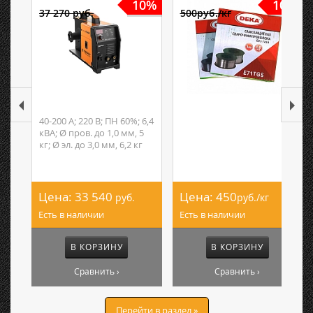
10%
10%
37 270 руб.
500руб./кг
40-200 А; 220 В; ПН 60%; 6,4
кВА; Ø пров. до 1,0 мм, 5
кг; Ø эл. до 3,0 мм, 6,2 кг
Цена:
33 540
Цена:
450
руб.
руб./кг
Есть в наличии
Есть в наличии
В КОРЗИНУ
В КОРЗИНУ
Сравнить ›
Сравнить ›
Перейти в раздел »