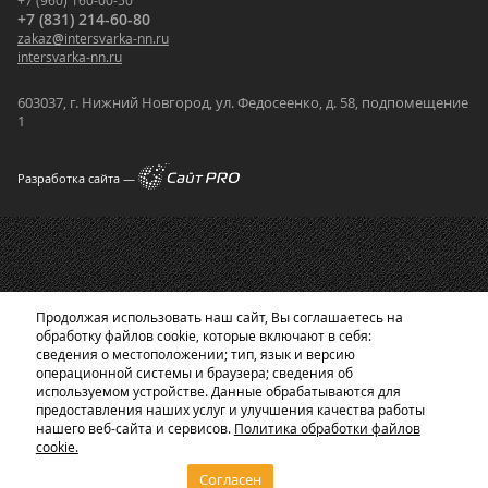
+7 (960) 160-00-50
+7 (831) 214-60-80
zakaz
@
intersvarka-nn.ru
intersvarka-nn.ru
603037, г. Нижний Новгород, ул. Федосеенко, д. 58, подпомещение
1
Разработка сайта —
Продолжая использовать наш сайт, Вы соглашаетесь на
обработку файлов cookie, которые включают в себя:
сведения о местоположении; тип, язык и версию
операционной системы и браузера; сведения об
используемом устройстве. Данные обрабатываются для
предоставления наших услуг и улучшения качества работы
нашего веб-сайта и сервисов.
Политика обработки файлов
cookie.
Согласен