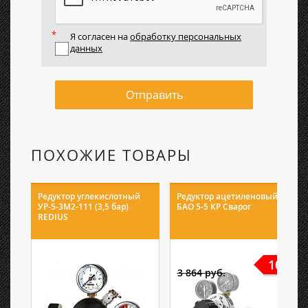
Я согласен на
обработку персональных
данных
Отправить
ПОХОЖИЕ ТОВАРЫ
Редуктор углекислотный
Редуктор ацетиленовый
УР-5-3М2-111 (3,5 бар)
БАО 5-5 КР Сварог
REDIUS
10%
3 864 руб.