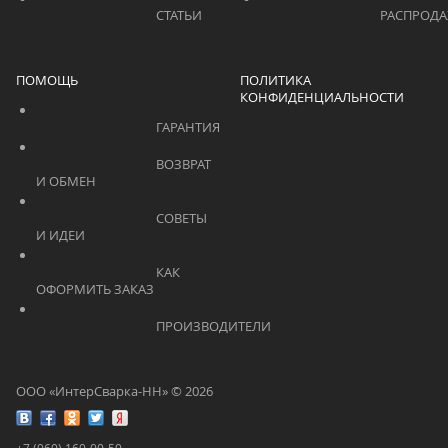
			    		СТАТЬИ			    	
ПОМОЩЬ
ПОЛИТИКА
КОНФИДЕНЦИАЛЬНОСТИ
			    		ГАРАНТИЯ			    	
			    		ВОЗВРАТ 
И ОБМЕН			    	
			    		СОВЕТЫ 
И ИДЕИ			    	
			    		КАК 
ОФОРМИТЬ ЗАКАЗ			    	
			    		ПРОИЗВОДИТЕЛИ			    	
ООО «ИнтерСварка-НН» © 2026