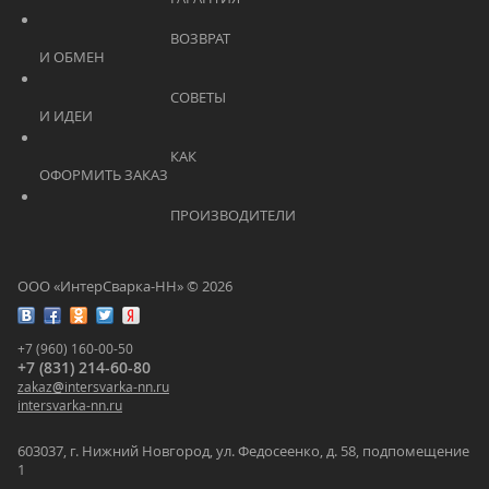
			    		ВОЗВРАТ 
И ОБМЕН			    	
			    		СОВЕТЫ 
И ИДЕИ			    	
			    		КАК 
ОФОРМИТЬ ЗАКАЗ			    	
			    		ПРОИЗВОДИТЕЛИ			    	
ООО «ИнтерСварка-НН» © 2026
+7 (960) 160-00-50
+7 (831) 214-60-80
zakaz
@
intersvarka-nn.ru
intersvarka-nn.ru
603037, г. Нижний Новгород, ул. Федосеенко, д. 58, подпомещение
1