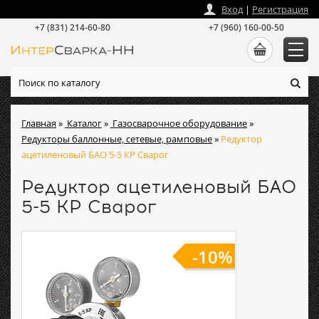
zakaz
@
intersvarka-nn.ru
Вход
|
Регистрация
+7 (831) 214-60-80
+7 (960) 160-00-50
Главная
»
Каталог
»
Газосварочное оборудование
»
Редукторы баллонные, сетевые, рамповые
»
Редуктор
ацетиленовый БАО 5-5 КР Сварог
Редуктор ацетиленовый БАО
5-5 КР Сварог
-10%