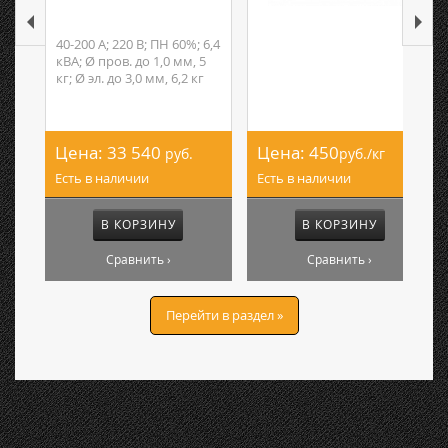
40-200 А; 220 В; ПН 60%; 6,4
кВА; Ø пров. до 1,0 мм, 5
кг; Ø эл. до 3,0 мм, 6,2 кг
Цена:
33 540
Цена:
450
руб.
руб./кг
Есть в наличии
Есть в наличии
В КОРЗИНУ
В КОРЗИНУ
Сравнить ›
Сравнить ›
Перейти в раздел »