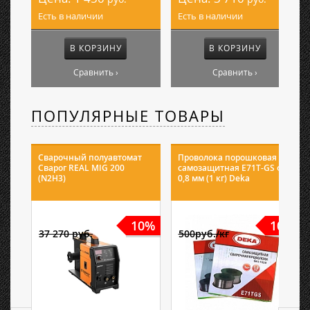
Есть в наличии
Есть в наличии
В КОРЗИНУ
В КОРЗИНУ
Сравнить ›
Сравнить ›
ПОПУЛЯРНЫЕ ТОВАРЫ
Сварочный полуавтомат
Проволока порошковая
Сварог REAL MIG 200
самозащитная E71T-GS ф
(N2H3)
0,8 мм (1 кг) Deka
10%
10%
37 270 руб.
500руб./кг