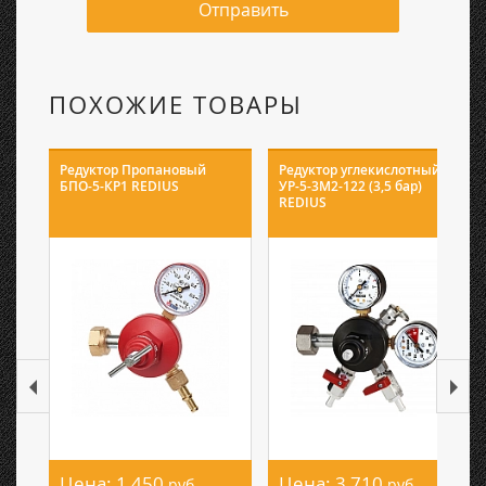
Отправить
ПОХОЖИЕ ТОВАРЫ
Редуктор Пропановый
Редуктор углекислотный
БПО-5-КР1 REDIUS
УР-5-3М2-122 (3,5 бар)
REDIUS
Цена:
1 450
Цена:
3 710
руб.
руб.