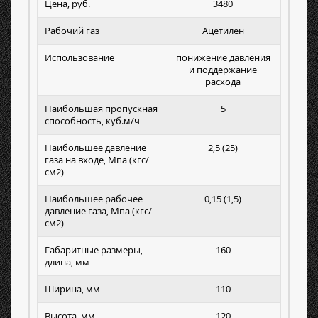
Цена, руб.
3480
Рабочий газ
Ацетилен
Использование
понижение давления
и поддержание
расхода
Наибольшая пропускная
5
способность, куб.м/ч
Наибольшее давление
2,5 (25)
газа на входе, Мпа (кгс/
см2)
Наибольшее рабочее
0,15 (1,5)
давление газа, Мпа (кгс/
см2)
Габаритные размеры,
160
длина, мм
Ширина, мм
110
Высота, мм
120