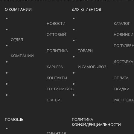
О КОМПАНИИ
ДЛЯ КЛИЕНТОВ
			    		НОВОСТИ			    	
			    		ОПТОВЫЙ 
ОТДЕЛ			    	
			    		ПОПУЛЯРНЫЕ 
			    		ПОЛИТИКА 
ТОВАРЫ			    	
КОМПАНИИ			    	
			    		ДОСТАВКА 
			    		КАРЬЕРА			    	
И САМОВЫВОЗ	
			    		КОНТАКТЫ			    	
			    		СЕРТИФИКАТЫ			    	
			    		СТАТЬИ			    	
ПОМОЩЬ
ПОЛИТИКА
КОНФИДЕНЦИАЛЬНОСТИ
			    		ГАРАНТИЯ			    	