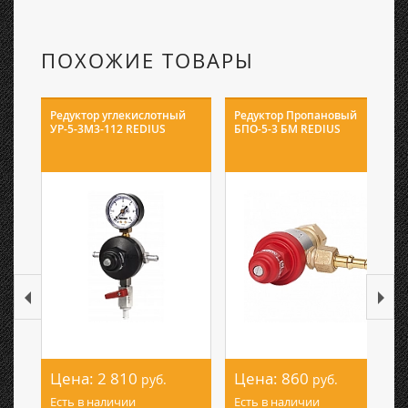
ПОХОЖИЕ ТОВАРЫ
Редуктор углекислотный
Редуктор Пропановый
УР-5-3М3-112 REDIUS
БПО-5-3 БМ REDIUS
Цена:
2 810
Цена:
860
руб.
руб.
Есть в наличии
Есть в наличии