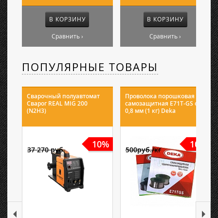
В КОРЗИНУ
В КОРЗИНУ
Сравнить ›
Сравнить ›
ПОПУЛЯРНЫЕ ТОВАРЫ
Сварочный полуавтомат
Проволока порошковая
Сварог REAL MIG 200
самозащитная E71T-GS ф
(N2H3)
0,8 мм (1 кг) Deka
10%
10%
37 270 руб.
500руб./кг