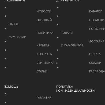
О КОМПАНИИ
ДЛЯ КЛИЕНТОВ
			    		НОВОСТИ			    	
			    		ОПТОВЫЙ 
ОТДЕЛ			    	
			    		ПОПУЛЯРНЫЕ 
			    		ПОЛИТИКА 
ТОВАРЫ			    	
КОМПАНИИ			    	
			    		ДОСТАВКА 
			    		КАРЬЕРА			    	
И САМОВЫВОЗ	
			    		КОНТАКТЫ			    	
			    		СЕРТИФИКАТЫ			    	
			    		СТАТЬИ			    	
ПОМОЩЬ
ПОЛИТИКА
КОНФИДЕНЦИАЛЬНОСТИ
			    		ГАРАНТИЯ			    	