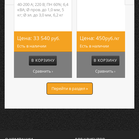
40-200 А; 220 В; ПН 60%; 6,4
кВА; Ø пров. до 1,0 мм, 5
кг; Ø эл. до 3,0 мм, 6,2 кг
Цена:
33 540
Цена:
450
руб.
руб./кг
Есть в наличии
Есть в наличии
В КОРЗИНУ
В КОРЗИНУ
Сравнить ›
Сравнить ›
Перейти в раздел »