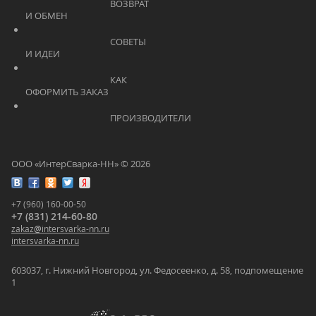
			    		ВОЗВРАТ 
И ОБМЕН			    	
			    		СОВЕТЫ 
И ИДЕИ			    	
			    		КАК 
ОФОРМИТЬ ЗАКАЗ			    	
			    		ПРОИЗВОДИТЕЛИ			    	
ООО «ИнтерСварка-НН» © 2026
+7 (960) 160-00-50
+7 (831) 214-60-80
zakaz
@
intersvarka-nn.ru
intersvarka-nn.ru
603037, г. Нижний Новгород, ул. Федосеенко, д. 58, подпомещение
1