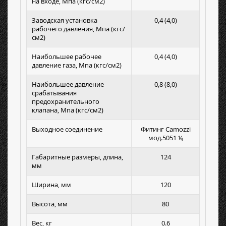
на входе, Мпа (кгс/см2)
Заводская установка
0,4 (4,0)
рабочего давления, Мпа (кгс/
см2)
Наибольшее рабочее
0,4 (4,0)
давление газа, Мпа (кгс/см2)
Наибольшее давление
0,8 (8,0)
срабатывания
предохранительного
клапана, Мпа (кгс/см2)
Выходное соединение
Фитинг Camozzi
мод.5051 ¼
Габаритные размеры, длина,
124
мм
Ширина, мм
120
Высота, мм
80
Вес, кг
0.6