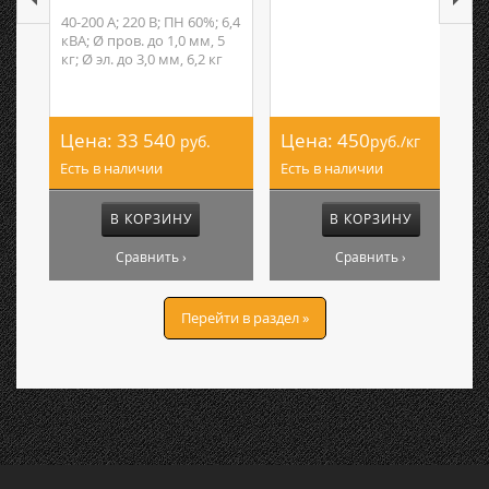
40-200 А; 220 В; ПН 60%; 6,4
кВА; Ø пров. до 1,0 мм, 5
кг; Ø эл. до 3,0 мм, 6,2 кг
Цена:
33 540
Цена:
450
руб.
руб./кг
Есть в наличии
Есть в наличии
В КОРЗИНУ
В КОРЗИНУ
Сравнить ›
Сравнить ›
Перейти в раздел »