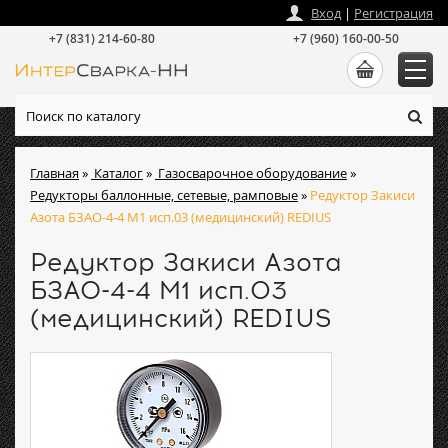
zakaz
@
intersvarka-nn.ru
Вход
|
Регистрация
+7 (831) 214-60-80
+7 (960) 160-00-50
Главная
»
Каталог
»
Газосварочное оборудование
»
Редукторы баллонные, сетевые, рамповые
»
Редуктор Закиси
Азота БЗАО-4-4 М1 исп.03 (медицинский) REDIUS
Редуктор Закиси Азота
БЗАО-4-4 М1 исп.03
(медицинский) REDIUS