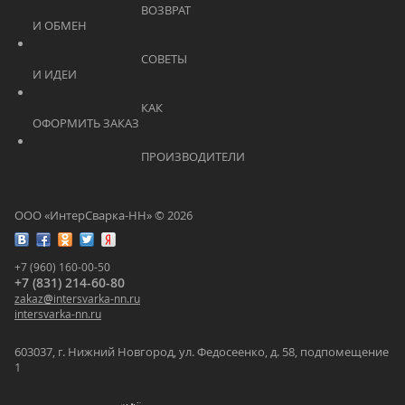
			    		ВОЗВРАТ 
И ОБМЕН			    	
			    		СОВЕТЫ 
И ИДЕИ			    	
			    		КАК 
ОФОРМИТЬ ЗАКАЗ			    	
			    		ПРОИЗВОДИТЕЛИ			    	
ООО «ИнтерСварка-НН» © 2026
+7 (960) 160-00-50
+7 (831) 214-60-80
zakaz
@
intersvarka-nn.ru
intersvarka-nn.ru
603037, г. Нижний Новгород, ул. Федосеенко, д. 58, подпомещение
1