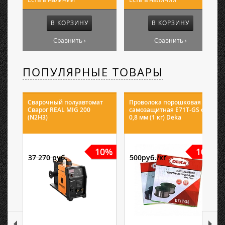
В КОРЗИНУ
В КОРЗИНУ
Сравнить ›
Сравнить ›
ПОПУЛЯРНЫЕ ТОВАРЫ
Сварочный полуавтомат
Проволока порошковая
Сварог REAL MIG 200
самозащитная E71T-GS ф
(N2H3)
0,8 мм (1 кг) Deka
10%
10%
37 270 руб.
500руб./кг