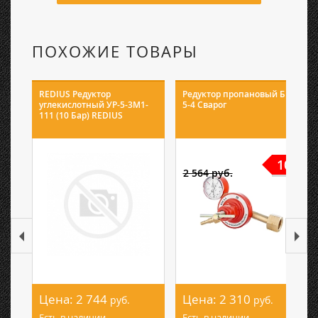
ПОХОЖИЕ ТОВАРЫ
REDIUS Редуктор
Редуктор пропановый БПО
углекислотный УР-5-3М1-
5-4 Сварог
111 (10 Бар) REDIUS
10%
2 564 руб.
Цена:
2 744
Цена:
2 310
руб.
руб.
Есть в наличии
Есть в наличии