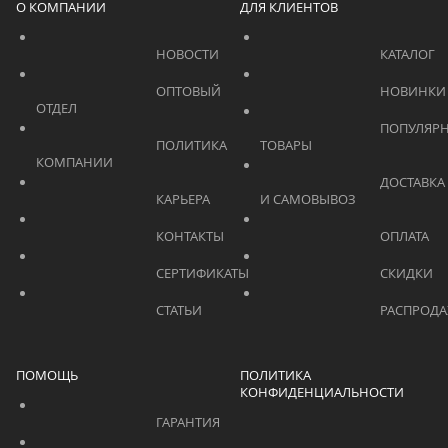
О КОМПАНИИ
ДЛЯ КЛИЕНТОВ
			    		НОВОСТИ			    	
			    		ОПТОВЫЙ 
ОТДЕЛ			    	
			    		ПОПУЛЯРНЫЕ 
			    		ПОЛИТИКА 
ТОВАРЫ			    	
КОМПАНИИ			    	
			    		ДОСТАВКА 
			    		КАРЬЕРА			    	
И САМОВЫВОЗ	
			    		КОНТАКТЫ			    	
			    		СЕРТИФИКАТЫ			    	
			    		СТАТЬИ			    	
ПОМОЩЬ
ПОЛИТИКА
КОНФИДЕНЦИАЛЬНОСТИ
			    		ГАРАНТИЯ			    	