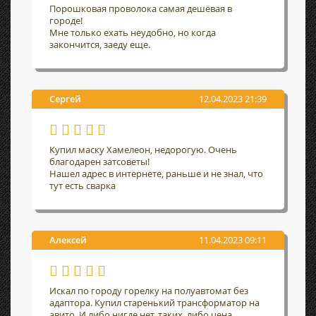
Порошковая проволока самая дешёвая в
городе!
Мне только ехать неудобно, но когда
закончится, заеду еще.
Сергей
12.04.2023 21:39
Купил маску Хамелеон, недорогую. Очень
благодарен затсоветы!
Нашел адрес в интернете, раньше и не знал, что
тут есть сварка
Алексей
11.04.2023 09:11
Искал по городу горелку на полуавтомат без
адаптора. Купил старенький трансформатор на
авито. И либо нигде нет, таких, либо цена