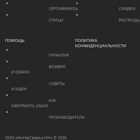
			    		СЕРТИФИКАТЫ			    	
			    		СТАТЬИ			    	
ПОМОЩЬ
ПОЛИТИКА
КОНФИДЕНЦИАЛЬНОСТИ
			    		ГАРАНТИЯ			    	
			    		ВОЗВРАТ 
И ОБМЕН			    	
			    		СОВЕТЫ 
И ИДЕИ			    	
			    		КАК 
ОФОРМИТЬ ЗАКАЗ			    	
			    		ПРОИЗВОДИТЕЛИ			    	
ООО «ИнтерСварка-НН» © 2026