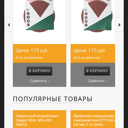
Цена:
115
Цена:
115
руб.
руб.
Есть в наличии
Есть в наличии
В КОРЗИНУ
В КОРЗИНУ
Сравнить ›
Сравнить ›
ПОПУЛЯРНЫЕ ТОВАРЫ
Сварочный полуавтомат
Проволока порошковая
Сварог REAL MIG 200
самозащитная E71T-GS ф
(N2H3)
0,8 мм (1 кг) Deka