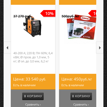
10%
10%
37 270 руб.
500руб./кг
40-200 А; 220 В; ПН 60%; 6,4
кВА; Ø пров. до 1,0 мм, 5
кг; Ø эл. до 3,0 мм, 6,2 кг
Цена:
33 540
Цена:
450
руб.
руб./кг
Есть в наличии
Есть в наличии
В КОРЗИНУ
В КОРЗИНУ
Сравнить ›
Сравнить ›