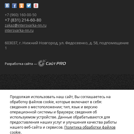
+7 (960) 160-00-50
+7 (831) 214-60-80
zakaz
@
intersvarka-nn.ru
intersvarka-nn.ru
603037, г. Нижний Новгород, ул. Федосеенко, д. 58, подпомещение
1
Разработка сайта —
Продолжая использовать наш сайт, Вы соглашаетесь на
обработку файлов cookie, которые включают в себя:
сведения о местоположении; тип, язык и версию
операционной системы и браузера; сведения об
используемом устройстве. Данные обрабатываются для
предоставления наших услуг и улучшения качества работы
нашего веб-сайта и сервисов.
Политика обработки файлов
cookie.