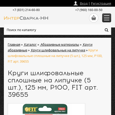
zakaz
@
intersvarka-nn.ru
Вход
|
Регистрация
+7 (831) 214-60-80
+7 (960) 160-00-50
Главная
»
Каталог
»
Абразивные материалы
»
Круги
абразивные
»
Круги шлифовальные на липучке
»
Круги
шлифовальные сплошные на липучке (5 шт.), 125 мм, P100,
FIT арт. 39655
Круги шлифовальные
сплошные на липучке (5
шт.), 125 мм, P100, FIT арт.
39655