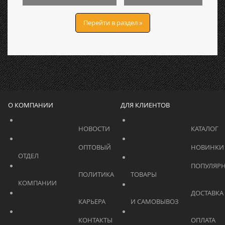
Перейти в раздел »
О КОМПАНИИ
ДЛЯ КЛИЕНТОВ
			    		НОВОСТИ			    	
			    		ОПТОВЫЙ 
ОТДЕЛ			    	
			    		ПОПУЛЯРНЫЕ 
			    		ПОЛИТИКА 
ТОВАРЫ			    	
КОМПАНИИ			    	
			    		ДОСТАВКА 
			    		КАРЬЕРА			    	
И САМОВЫВОЗ	
			    		КОНТАКТЫ			    	