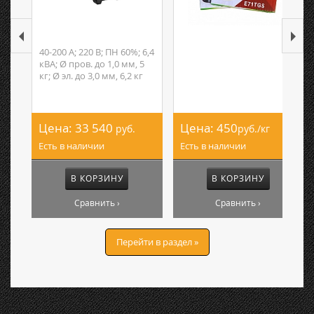
40-200 А; 220 В; ПН 60%; 6,4
кВА; Ø пров. до 1,0 мм, 5
кг; Ø эл. до 3,0 мм, 6,2 кг
Цена:
33 540
Цена:
450
руб.
руб./кг
Есть в наличии
Есть в наличии
В КОРЗИНУ
В КОРЗИНУ
Сравнить ›
Сравнить ›
Перейти в раздел »