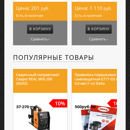
Цена:
201
Цена:
1 110
руб.
руб.
Есть в наличии
Есть в наличии
В КОРЗИНУ
В КОРЗИНУ
Сравнить ›
Сравнить ›
ПОПУЛЯРНЫЕ ТОВАРЫ
Сварочный полуавтомат
Проволока порошковая
Сварог REAL MIG 200
самозащитная E71T-GS ф
(N2H3)
0,8 мм (1 кг) Deka
10%
10%
37 270 руб.
500руб./кг