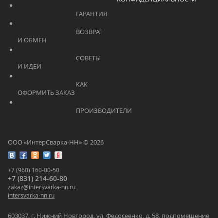
			    		ГАРАНТИЯ			    	
			    		ВОЗВРАТ 
И ОБМЕН			    	
			    		СОВЕТЫ 
И ИДЕИ			    	
			    		КАК 
ОФОРМИТЬ ЗАКАЗ			    	
			    		ПРОИЗВОДИТЕЛИ			    	
ООО «ИнтерСварка-НН» © 2026
+7 (960) 160-00-50
+7 (831) 214-60-80
zakaz
@
intersvarka-nn.ru
intersvarka-nn.ru
603037, г. Нижний Новгород, ул. Федосеенко, д. 58, подпомещение