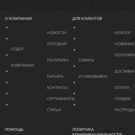
О КОМПАНИИ
ДЛЯ КЛИЕНТОВ
			    		НОВОСТИ			    	
			    		ОПТОВЫЙ 
ОТДЕЛ			    	
			    		ПОПУЛЯРНЫЕ 
			    		ПОЛИТИКА 
ТОВАРЫ			    	
КОМПАНИИ			    	
			    		ДОСТАВКА 
			    		КАРЬЕРА			    	
И САМОВЫВОЗ	
			    		КОНТАКТЫ			    	
			    		СЕРТИФИКАТЫ			    	
			    		СТАТЬИ			    	
ПОМОЩЬ
ПОЛИТИКА
КОНФИДЕНЦИАЛЬНОСТИ