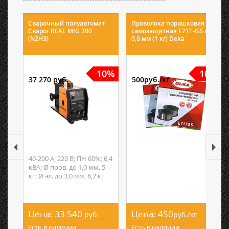
Сварочный полуавтомат
Проволока порошковая
Сварог REAL MIG 200
самозащитная E71T-GS ф
(N2H3)
0,8 мм (1 кг) Deka
10%
10%
37 270 руб.
500руб./кг
40-200 А; 220 В; ПН 60%; 6,4
кВА; Ø пров. до 1,0 мм, 5
кг; Ø эл. до 3,0 мм, 6,2 кг
Цена:
33 540
Цена:
450
руб.
руб./кг
Есть в наличии
Есть в наличии