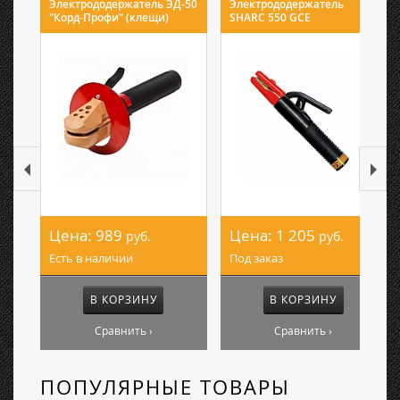
Электрододержатель ЭД-50
Электрододержатель
"Корд-Профи" (клещи)
SHARC 550 GCE
Цена:
989
Цена:
1 205
руб.
руб.
Есть в наличии
Под заказ
В КОРЗИНУ
В КОРЗИНУ
Сравнить ›
Сравнить ›
ПОПУЛЯРНЫЕ ТОВАРЫ