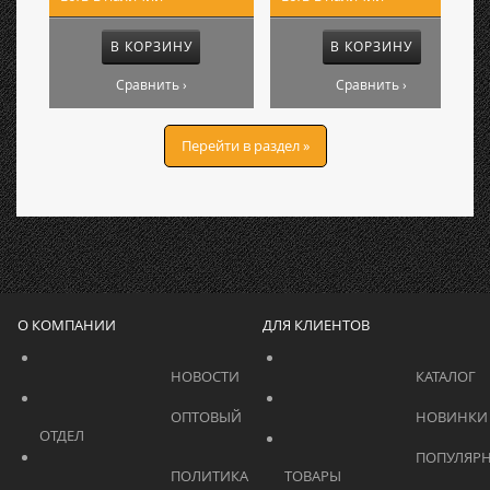
В КОРЗИНУ
В КОРЗИНУ
Сравнить ›
Сравнить ›
Перейти в раздел »
О КОМПАНИИ
ДЛЯ КЛИЕНТОВ
			    		НОВОСТИ			    	
			    		ОПТОВЫЙ 
ОТДЕЛ			    	
			    		ПОПУЛЯРНЫЕ 
			    		ПОЛИТИКА 
ТОВАРЫ			    	