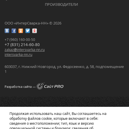
			    		ПРОИЗВОДИТЕЛИ			    	
ООО «ИнтерСварка-НН» © 2026
+7 (960) 160-00-50
+7 (831) 214-60-80
zakaz
@
intersvarka-nn.ru
intersvarka-nn.ru
603037, г. Нижний Новгород, ул. Федосеенко, д. 58, подпомещение
1
Разработка сайта —
Продолжая использовать наш сайт, Вы соглашаетесь на
обработку файлов cookie, которые включают в себя:
сведения о местоположении; тип, язык и версию
операционной системы и браузера; сведения об