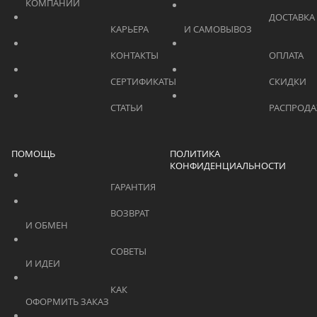
КОМПАНИИ			    	
			    		ДОСТАВКА 
			    		КАРЬЕРА			    	
И САМОВЫВОЗ	
			    		КОНТАКТЫ			    	
			    		СЕРТИФИКАТЫ			    	
			    		СТАТЬИ			    	
ПОМОЩЬ
ПОЛИТИКА
КОНФИДЕНЦИАЛЬНОСТИ
			    		ГАРАНТИЯ			    	
			    		ВОЗВРАТ 
И ОБМЕН			    	
			    		СОВЕТЫ 
И ИДЕИ			    	
			    		КАК 
ОФОРМИТЬ ЗАКАЗ			    	