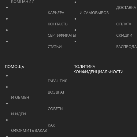
КОМПАНИИ			    	
			    		ДОСТАВКА 
			    		КАРЬЕРА			    	
И САМОВЫВОЗ	
			    		КОНТАКТЫ			    	
			    		СЕРТИФИКАТЫ			    	
			    		СТАТЬИ			    	
ПОМОЩЬ
ПОЛИТИКА
КОНФИДЕНЦИАЛЬНОСТИ
			    		ГАРАНТИЯ			    	
			    		ВОЗВРАТ 
И ОБМЕН			    	
			    		СОВЕТЫ 
И ИДЕИ			    	
			    		КАК 
ОФОРМИТЬ ЗАКАЗ			    	