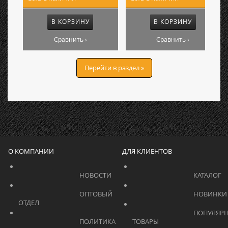
В КОРЗИНУ
В КОРЗИНУ
Сравнить ›
Сравнить ›
Перейти в раздел »
О КОМПАНИИ
ДЛЯ КЛИЕНТОВ
			    		НОВОСТИ			    	
			    		ОПТОВЫЙ 
ОТДЕЛ			    	
			    		ПОПУЛЯРНЫЕ 
			    		ПОЛИТИКА 
ТОВАРЫ			    	