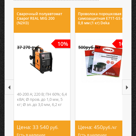
Сварочный полуавтомат
Проволока порошковая
Сварог REAL MIG 200
самозащитная E71T-GS ф
(N2H3)
0,8 мм (1 кг) Deka
10%
10%
37 270 руб.
500руб./кг
40-200 А; 220 В; ПН 60%; 6,4
кВА; Ø пров. до 1,0 мм, 5
кг; Ø эл. до 3,0 мм, 6,2 кг
Цена:
33 540
Цена:
450
руб.
руб./кг
Есть в наличии
Есть в наличии