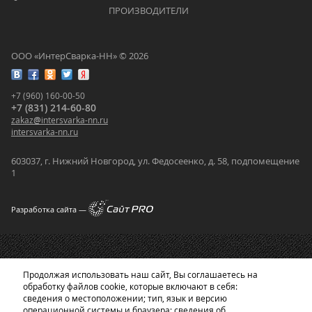
			    		ПРОИЗВОДИТЕЛИ			    	
ООО «ИнтерСварка-НН» © 2026
+7 (960) 160-00-50
+7 (831) 214-60-80
zakaz
@
intersvarka-nn.ru
intersvarka-nn.ru
603037, г. Нижний Новгород, ул. Федосеенко, д. 58, подпомещение
1
Разработка сайта —
Продолжая использовать наш сайт, Вы соглашаетесь на
обработку файлов cookie, которые включают в себя:
сведения о местоположении; тип, язык и версию
операционной системы и браузера; сведения об