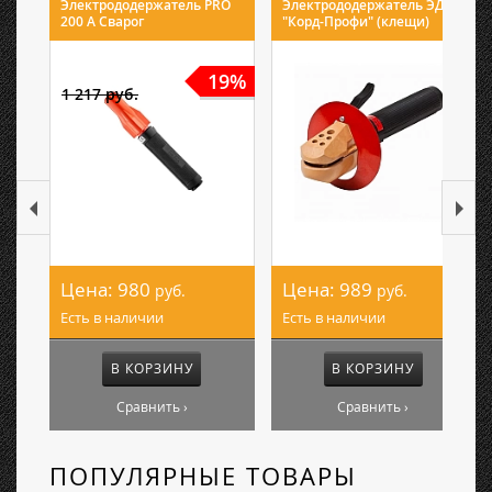
Электрододержатель PRO
Электрододержатель ЭД-50
200 А Сварог
"Корд-Профи" (клещи)
19%
1 217 руб.
Цена:
980
Цена:
989
руб.
руб.
Есть в наличии
Есть в наличии
В КОРЗИНУ
В КОРЗИНУ
Сравнить ›
Сравнить ›
ПОПУЛЯРНЫЕ ТОВАРЫ