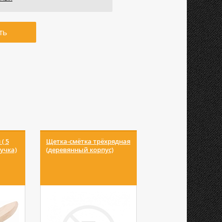
ть
( 5
Щетка-смётка трёхрядная
Щетка проволочна
учка)
(деревянный корпус)
(латунь, пластмасс.
ручка)