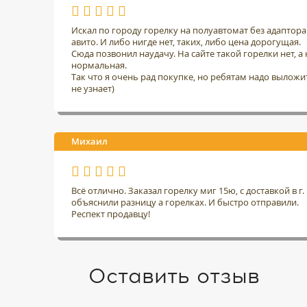
Искал по городу горелку на полуавтомат без адаптор
авито. И либо нигде нет, таких, либо цена дорогущая.
Сюда позвонил наудачу. На сайте такой горелки нет, а н
нормальная.
Так что я очень рад покупке, но ребятам надо выложить
не узнает)
Михаил
Всё отлично. Заказал горелку миг 15ю, с доставкой в 
объяснили разницу а горелках. И быстро отправили.
Респект продавцу!
Оставить отзыв