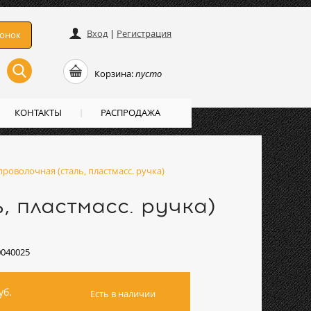
Вход
|
Регистрация
вонок
Корзина:
пусто
КОНТАКТЫ
РАСПРОДАЖА
роволочная (сталь, пластмасс. ручка)
, пластмасс. ручка)
0040025
уб.
Есть в наличии