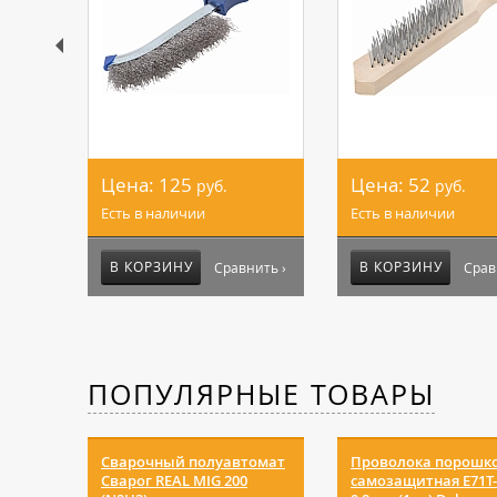
Цена:
125
Цена:
52
руб.
руб.
Есть в наличии
Есть в наличии
В КОРЗИНУ
В КОРЗИНУ
Сравнить ›
Срав
ПОПУЛЯРНЫЕ ТОВАРЫ
Сварочный полуавтомат
Проволока порошк
Сварог REAL MIG 200
самозащитная E71T-