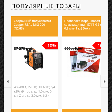
ПОПУЛЯРНЫЕ ТОВАРЫ
Сварочный полуавтомат
Проволока порошковая
Сварог REAL MIG 200
самозащитная E71T-GS ф
(N2H3)
0,8 мм (1 кг) Deka
10%
10%
37 270 руб.
500руб./кг
40-200 А; 220 В; ПН 60%; 6,4
кВА; Ø пров. до 1,0 мм, 5
кг; Ø эл. до 3,0 мм, 6,2 кг