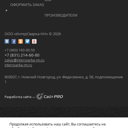
ОФОРМИТЬ ЗАКАЗ			    	
			    		ПРОИЗВОДИТЕЛИ			    	
ООО «ИнтерСварка-НН» © 2026
+7 (960) 160-00-50
+7 (831) 214-60-80
zakaz
@
intersvarka-nn.ru
intersvarka-nn.ru
603037, г. Нижний Новгород, ул. Федосеенко, д. 58, подпомещение
1
Разработка сайта —
Продолжая использовать наш сайт, Вы соглашаетесь на