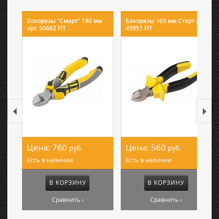
Бокорезы "Смарт" 180 мм
Бокорезы 165 мм Старт арт.
арт. 50662 FIT
49951 FIT
Цена:
760
Цена:
560
руб.
руб.
Есть в наличии
Есть в наличии
В КОРЗИНУ
В КОРЗИНУ
Сравнить ›
Сравнить ›