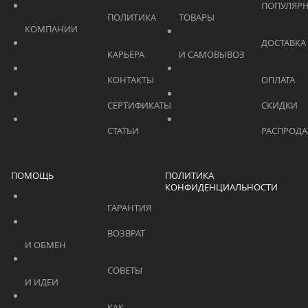
			    		ПОПУЛЯРНЫЕ 
			    		ПОЛИТИКА 
ТОВАРЫ			    	
КОМПАНИИ			    	
			    		ДОСТАВКА 
			    		КАРЬЕРА			    	
И САМОВЫВОЗ	
			    		КОНТАКТЫ			    	
			    		СЕРТИФИКАТЫ			    	
			    		СТАТЬИ			    	
ПОМОЩЬ
ПОЛИТИКА
КОНФИДЕНЦИАЛЬНОСТИ
			    		ГАРАНТИЯ			    	
			    		ВОЗВРАТ 
И ОБМЕН			    	
			    		СОВЕТЫ 
И ИДЕИ			    	
			    		КАК 