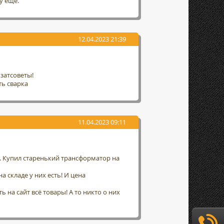
у еще.
12.04.2023 21:39
затсоветы!
ть сварка
11.04.2023 09:11
а. Купил старенький трансформатор на
а складе у них есть! И цена
 на сайт всё товары! А то никто о них