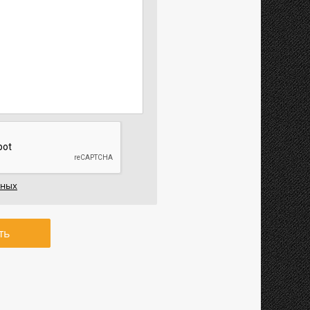
нных
ть