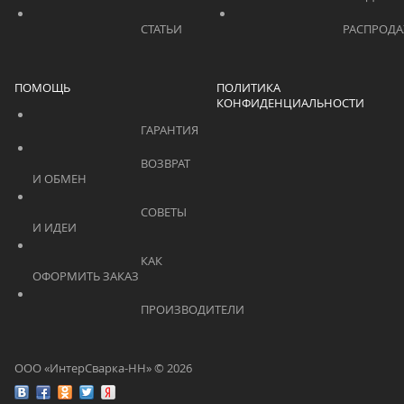
			    		СТАТЬИ			    	
ПОМОЩЬ
ПОЛИТИКА
КОНФИДЕНЦИАЛЬНОСТИ
			    		ГАРАНТИЯ			    	
			    		ВОЗВРАТ 
И ОБМЕН			    	
			    		СОВЕТЫ 
И ИДЕИ			    	
			    		КАК 
ОФОРМИТЬ ЗАКАЗ			    	
			    		ПРОИЗВОДИТЕЛИ			    	
ООО «ИнтерСварка-НН» © 2026