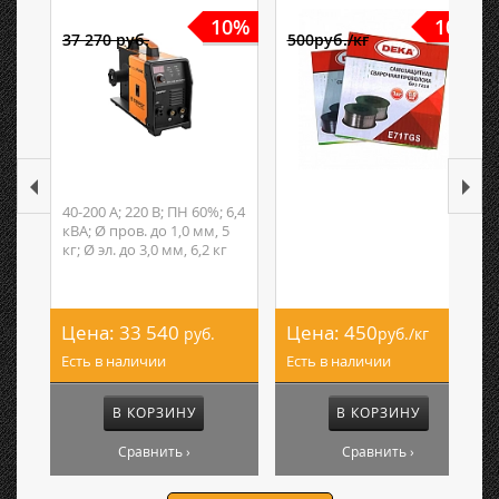
10%
10%
37 270 руб.
500руб./кг
40-200 А; 220 В; ПН 60%; 6,4
кВА; Ø пров. до 1,0 мм, 5
кг; Ø эл. до 3,0 мм, 6,2 кг
Цена:
33 540
Цена:
450
руб.
руб./кг
Есть в наличии
Есть в наличии
В КОРЗИНУ
В КОРЗИНУ
Сравнить ›
Сравнить ›