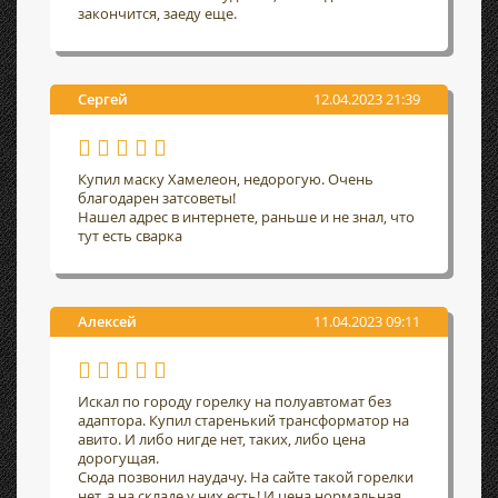
закончится, заеду еще.
Сергей
12.04.2023 21:39
Купил маску Хамелеон, недорогую. Очень
благодарен затсоветы!
Нашел адрес в интернете, раньше и не знал, что
тут есть сварка
Алексей
11.04.2023 09:11
Искал по городу горелку на полуавтомат без
адаптора. Купил старенький трансформатор на
авито. И либо нигде нет, таких, либо цена
дорогущая.
Сюда позвонил наудачу. На сайте такой горелки
нет, а на складе у них есть! И цена нормальная.