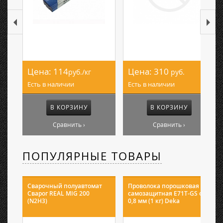
Цена:
114
Цена:
310
руб./кг
руб.
Есть в наличии
Есть в наличии
В КОРЗИНУ
В КОРЗИНУ
Сравнить ›
Сравнить ›
ПОПУЛЯРНЫЕ ТОВАРЫ
Сварочный полуавтомат
Проволока порошковая
Сварог REAL MIG 200
самозащитная E71T-GS ф
(N2H3)
0,8 мм (1 кг) Deka