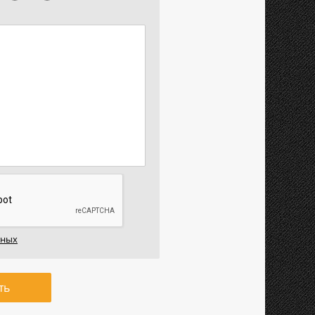
нных
ть