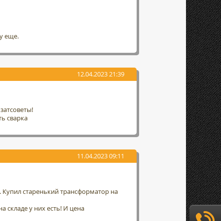
у еще.
12.04.2023 21:39
затсоветы!
ть сварка
11.04.2023 09:11
а. Купил старенький трансформатор на
а складе у них есть! И цена