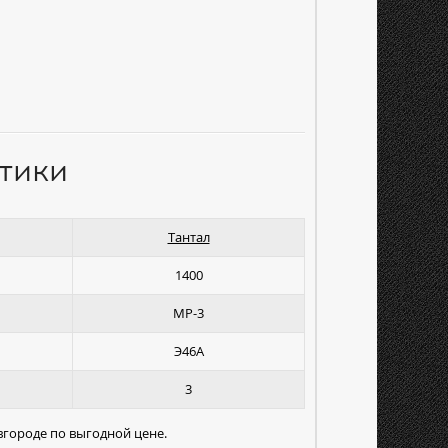
тики
Тантал
1400
МР-3
Э46А
3
вгороде по выгодной цене.