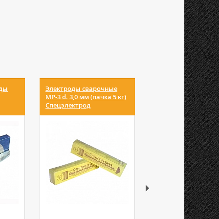
оды
Электроды сварочные
Электроды свароч
МР-3 d. 3,0 мм (пачка 5 кг)
МР-3 d. 4,0 мм (пачка
Спецэлектрод
Спецэлектрод