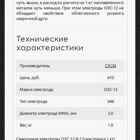
чуть выше, а расход из расчета на 1 кг наплавленного
металла чуть меньше. При этом электроды ОЗС-12 не
обладают свойством облегченного розжига
сварочной дуги.
Технические
характеристики
Производитель
СЗСМ
Цена, руб.
410
Марка электрода
ОЗС-12
Тип электрода
Э46
Диаметр электрода MMA, мм
2,0
Вес, кг
1.0
Сварочные электроды ОЗС-12 ф 2,0 мм (пачка 1 кг)