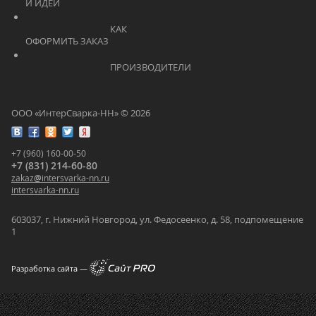
И ИДЕИ			    	
			    		КАК 
ОФОРМИТЬ ЗАКАЗ			    	
			    		ПРОИЗВОДИТЕЛИ			    	
ООО «ИнтерСварка-НН» © 2026
+7 (960) 160-00-50
+7 (831) 214-60-80
zakaz
@
intersvarka-nn.ru
intersvarka-nn.ru
603037, г. Нижний Новгород, ул. Федосеенко, д. 58, подпомещение
1
Разработка сайта —