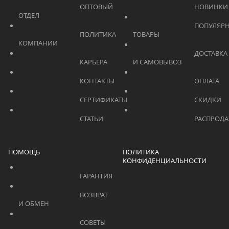
			    		ОПТОВЫЙ 
ОТДЕЛ			    	
			    		ПОПУЛЯРНЫЕ 
			    		ПОЛИТИКА 
ТОВАРЫ			    	
КОМПАНИИ			    	
			    		ДОСТАВКА 
			    		КАРЬЕРА			    	
И САМОВЫВОЗ	
			    		КОНТАКТЫ			    	
			    		СЕРТИФИКАТЫ			    	
			    		СТАТЬИ			    	
ПОМОЩЬ
ПОЛИТИКА
КОНФИДЕНЦИАЛЬНОСТИ
			    		ГАРАНТИЯ			    	
			    		ВОЗВРАТ 
И ОБМЕН			    	
			    		СОВЕТЫ 