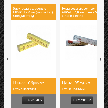
Электроды сварочные
Электроды сварочные
МР-3С d. 4,0 мм (пачка 5 кг)
АНО-4 d. 4,0 мм (пачка 5 кг)
Спецэлектрод
Lincoln Electric
Цена:
106
Цена:
95
руб./кг
руб./кг
Есть в наличии
Есть в наличии
В КОРЗИНУ
В КОРЗИНУ