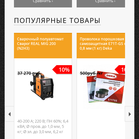
Сравнить ›
Сравнить ›
ПОПУЛЯРНЫЕ ТОВАРЫ
Сварочный полуавтомат
Проволока порошковая
Сварог REAL MIG 200
самозащитная E71T-GS ф
(N2H3)
0,8 мм (1 кг) Deka
10%
10%
37 270 руб.
500руб./кг
40-200 А; 220 В; ПН 60%; 6,4
кВА; Ø пров. до 1,0 мм, 5
кг; Ø эл. до 3,0 мм, 6,2 кг