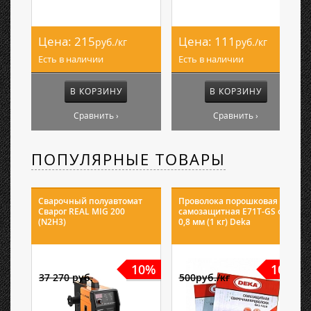
Цена:
215
Цена:
111
руб./кг
руб./кг
Есть в наличии
Есть в наличии
В КОРЗИНУ
В КОРЗИНУ
Сравнить ›
Сравнить ›
ПОПУЛЯРНЫЕ ТОВАРЫ
Сварочный полуавтомат
Проволока порошковая
Сварог REAL MIG 200
самозащитная E71T-GS ф
(N2H3)
0,8 мм (1 кг) Deka
10%
10%
37 270 руб.
500руб./кг