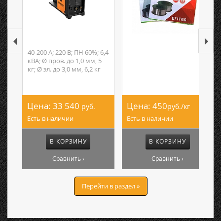
40-200 А; 220 В; ПН 60%; 6,4
кВА; Ø пров. до 1,0 мм, 5
кг; Ø эл. до 3,0 мм, 6,2 кг
Цена:
33 540
Цена:
450
руб.
руб./кг
Есть в наличии
Есть в наличии
В КОРЗИНУ
В КОРЗИНУ
Сравнить ›
Сравнить ›
Перейти в раздел »