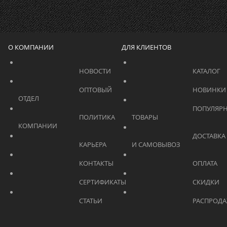
О КОМПАНИИ
ДЛЯ КЛИЕНТОВ
			    		НОВОСТИ			    	
			    		ОПТОВЫЙ 
ОТДЕЛ			    	
			    		ПОПУЛЯРНЫЕ 
			    		ПОЛИТИКА 
ТОВАРЫ			    	
КОМПАНИИ			    	
			    		ДОСТАВКА 
			    		КАРЬЕРА			    	
И САМОВЫВОЗ	
			    		КОНТАКТЫ			    	
			    		СЕРТИФИКАТЫ			    	
			    		СТАТЬИ			    	