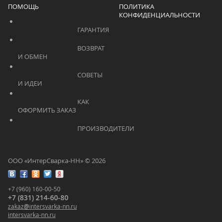
ПОМОЩЬ
ПОЛИТИКА
КОНФИДЕНЦИАЛЬНОСТИ
			    		ГАРАНТИЯ			    	
			    		ВОЗВРАТ 
И ОБМЕН			    	
			    		СОВЕТЫ 
И ИДЕИ			    	
			    		КАК 
ОФОРМИТЬ ЗАКАЗ			    	
			    		ПРОИЗВОДИТЕЛИ			    	
ООО «ИнтерСварка-НН» © 2026
+7 (960) 160-00-50
+7 (831) 214-60-80
zakaz
@
intersvarka-nn.ru
intersvarka-nn.ru