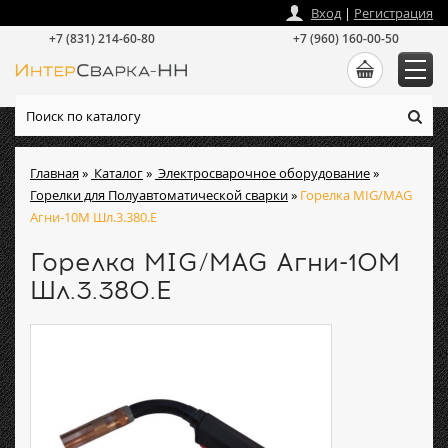
zakaz
@
intersvarka-nn.ru
Вход
|
Регистрация
+7 (831) 214-60-80
+7 (960) 160-00-50
Главная
»
Каталог
»
Электросварочное оборудование
»
Горелки для Полуавтоматической сварки
»
Горелка MIG/MAG
Агни-10М Шл.3.380.Е
Горелка MIG/MAG Агни-10М
Шл.3.380.Е