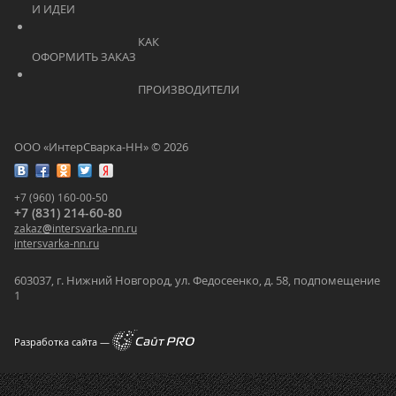
И ИДЕИ			    	
			    		КАК 
ОФОРМИТЬ ЗАКАЗ			    	
			    		ПРОИЗВОДИТЕЛИ			    	
ООО «ИнтерСварка-НН» © 2026
+7 (960) 160-00-50
+7 (831) 214-60-80
zakaz
@
intersvarka-nn.ru
intersvarka-nn.ru
603037, г. Нижний Новгород, ул. Федосеенко, д. 58, подпомещение
1
Разработка сайта —