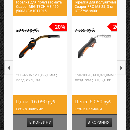
Горелка для полуавтомата
Горелка для полуавтомата
Сварог MIG TECH MS 450
Сварог PRO MS 25, 3 м,
(500А) 3м ICT1915
ICT2798-sv001
20%
20%
20 073 руб.
7 555 руб.
500-450А ; Ø 0,8-2,0мм ;
150-180А ; Ø 0,8-1,0мм ;
возд. охл ; 3м
возд. охл ; 3 м; 2,0 кг
Цена:
16 090
Цена:
6 050
руб.
руб.
Есть в наличии
Есть в наличии
В КОРЗИНУ
В КОРЗИНУ