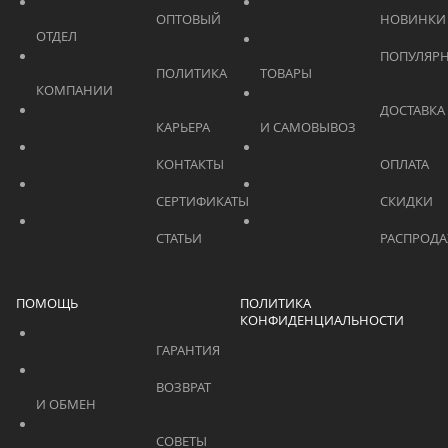
			    		ОПТОВЫЙ 
ОТДЕЛ			    	
			    		ПОПУЛЯРНЫЕ 
			    		ПОЛИТИКА 
ТОВАРЫ			    	
КОМПАНИИ			    	
			    		ДОСТАВКА 
			    		КАРЬЕРА			    	
И САМОВЫВОЗ	
			    		КОНТАКТЫ			    	
			    		СЕРТИФИКАТЫ			    	
			    		СТАТЬИ			    	
ПОМОЩЬ
ПОЛИТИКА
КОНФИДЕНЦИАЛЬНОСТИ
			    		ГАРАНТИЯ			    	
			    		ВОЗВРАТ 
И ОБМЕН			    	
			    		СОВЕТЫ 