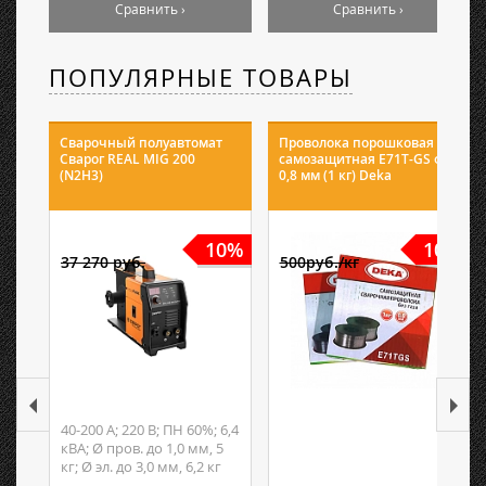
Сравнить ›
Сравнить ›
ПОПУЛЯРНЫЕ ТОВАРЫ
Сварочный полуавтомат
Проволока порошковая
Сварог REAL MIG 200
самозащитная E71T-GS ф
(N2H3)
0,8 мм (1 кг) Deka
10%
10%
37 270 руб.
500руб./кг
40-200 А; 220 В; ПН 60%; 6,4
кВА; Ø пров. до 1,0 мм, 5
кг; Ø эл. до 3,0 мм, 6,2 кг