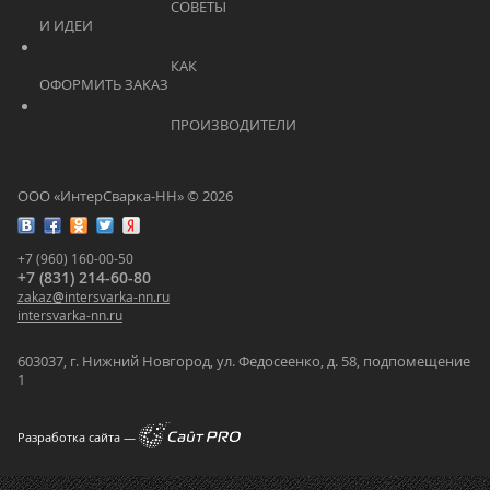
			    		СОВЕТЫ 
И ИДЕИ			    	
			    		КАК 
ОФОРМИТЬ ЗАКАЗ			    	
			    		ПРОИЗВОДИТЕЛИ			    	
ООО «ИнтерСварка-НН» © 2026
+7 (960) 160-00-50
+7 (831) 214-60-80
zakaz
@
intersvarka-nn.ru
intersvarka-nn.ru
603037, г. Нижний Новгород, ул. Федосеенко, д. 58, подпомещение
1
Разработка сайта —