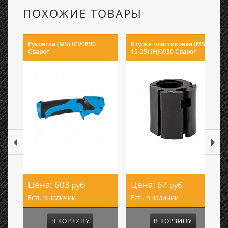
ПОХОЖИЕ ТОВАРЫ
Рукоятка (MS) ICV0890
Втулка пластиковая (MS
Сварог
15-25) IHJ0030 Сварог
Цена:
603
Цена:
67
руб.
руб.
Есть в наличии
Есть в наличии
В КОРЗИНУ
В КОРЗИНУ