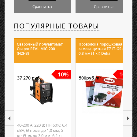
Сравнить ›
Сравнить ›
ПОПУЛЯРНЫЕ ТОВАРЫ
Сварочный полуавтомат
Проволока порошковая
Сварог REAL MIG 200
самозащитная E71T-GS ф
(N2H3)
0,8 мм (1 кг) Deka
10%
10%
37 270 руб.
500руб./кг
40-200 А; 220 В; ПН 60%; 6,4
кВА; Ø пров. до 1,0 мм, 5
кг; Ø эл. до 3,0 мм, 6,2 кг