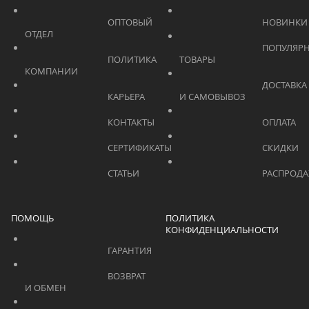
			    		ОПТОВЫЙ 
ОТДЕЛ			    	
			    		ПОПУЛЯРНЫЕ 
			    		ПОЛИТИКА 
ТОВАРЫ			    	
КОМПАНИИ			    	
			    		ДОСТАВКА 
			    		КАРЬЕРА			    	
И САМОВЫВОЗ	
			    		КОНТАКТЫ			    	
			    		СЕРТИФИКАТЫ			    	
			    		СТАТЬИ			    	
ПОМОЩЬ
ПОЛИТИКА
КОНФИДЕНЦИАЛЬНОСТИ
			    		ГАРАНТИЯ			    	
			    		ВОЗВРАТ 
И ОБМЕН			    	