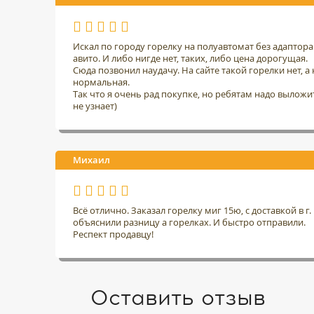
Искал по городу горелку на полуавтомат без адаптор
авито. И либо нигде нет, таких, либо цена дорогущая.
Сюда позвонил наудачу. На сайте такой горелки нет, а н
нормальная.
Так что я очень рад покупке, но ребятам надо выложить
не узнает)
Михаил
Всё отлично. Заказал горелку миг 15ю, с доставкой в 
объяснили разницу а горелках. И быстро отправили.
Респект продавцу!
Оставить отзыв