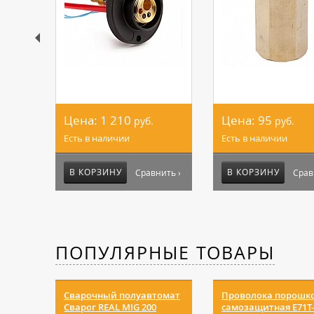
Цена:
1 210
Цена:
95
руб.
руб.
Есть в наличии
Есть в наличии
В КОРЗИНУ
В КОРЗИНУ
Сравнить ›
Срав
ПОПУЛЯРНЫЕ ТОВАРЫ
Сварочный полуавтомат
Проволока порошк
Сварог REAL MIG 200
самозащитная E71T-