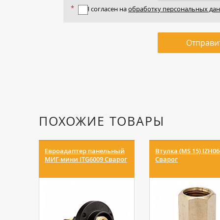
Я согласен на
обработку персональных да
Отправи
ПОХОЖИЕ ТОВАРЫ
Евроадаптер панельный
Втулка (MS 15) IZH06
МИГ-мини ITG6009 Сварог
Сварог