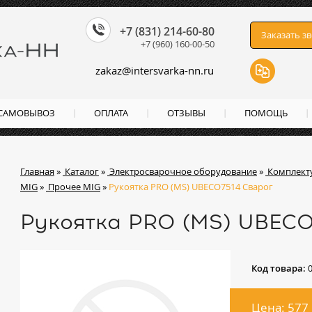
+7 (831) 214-60-80
Заказать з
+7 (960) 160-00-50
zakaz
@
intersvarka-nn.ru
 САМОВЫВОЗ
ОПЛАТА
ОТЗЫВЫ
ПОМОЩЬ
Главная
»
Каталог
»
Электросварочное оборудование
»
Комплект
MIG
»
Прочее MIG
»
Рукоятка PRO (MS) UBECO7514 Сварог
Рукоятка PRO (MS) UBECO
Код товара:
Цена: 577