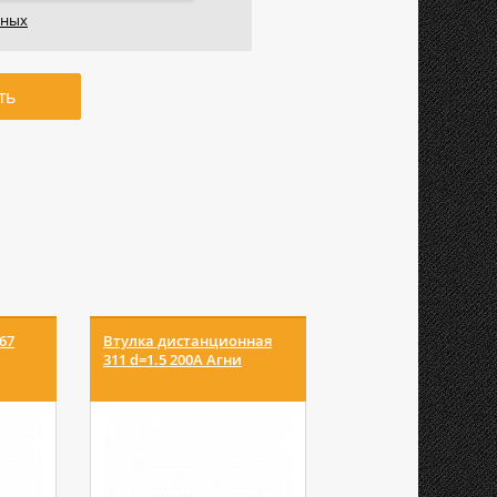
нных
ть
67
Втулка дистанционная
Сальник PRO (MS 15
311 d=1.5 200А Агни
UB1841 Сварог