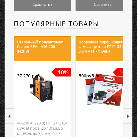
Сравнить ›
Сравнить ›
ПОПУЛЯРНЫЕ ТОВАРЫ
Сварочный полуавтомат
Проволока порошковая
Сварог REAL MIG 200
самозащитная E71T-GS ф
(N2H3)
0,8 мм (1 кг) Deka
10%
10%
37 270 руб.
500руб./кг
40-200 А; 220 В; ПН 60%; 6,4
кВА; Ø пров. до 1,0 мм, 5
кг; Ø эл. до 3,0 мм, 6,2 кг