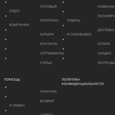
			    		ОПТОВЫЙ 
ОТДЕЛ			    	
			    		ПОПУЛЯРНЫЕ 
			    		ПОЛИТИКА 
ТОВАРЫ			    	
КОМПАНИИ			    	
			    		ДОСТАВКА 
			    		КАРЬЕРА			    	
И САМОВЫВОЗ	
			    		КОНТАКТЫ			    	
			    		СЕРТИФИКАТЫ			    	
			    		СТАТЬИ			    	
ПОМОЩЬ
ПОЛИТИКА
КОНФИДЕНЦИАЛЬНОСТИ
			    		ГАРАНТИЯ			    	
			    		ВОЗВРАТ 
И ОБМЕН			    	
			    		СОВЕТЫ 