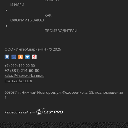
И ИДЕИ			    	
			    		КАК 
ОФОРМИТЬ ЗАКАЗ			    	
			    		ПРОИЗВОДИТЕЛИ			    	
ООО «ИнтерСварка-НН» © 2026
+7 (960) 160-00-50
+7 (831) 214-60-80
zakaz
@
intersvarka-nn.ru
intersvarka-nn.ru
603037, г. Нижний Новгород, ул. Федосеенко, д. 58, подпомещение
1
Разработка сайта —