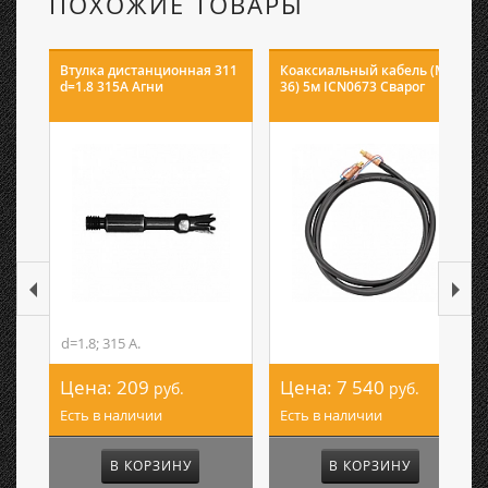
ПОХОЖИЕ ТОВАРЫ
Втулка дистанционная 311
Коаксиальный кабель (MS
d=1.8 315А Агни
36) 5м ICN0673 Сварог
d=1.8; 315 А.
Цена:
209
Цена:
7 540
руб.
руб.
Есть в наличии
Есть в наличии
В КОРЗИНУ
В КОРЗИНУ