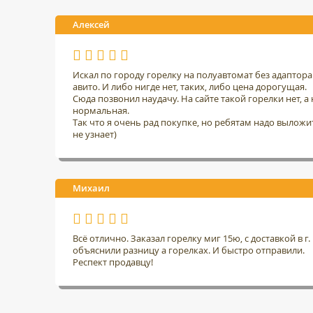
Алексей
Искал по городу горелку на полуавтомат без адаптор
авито. И либо нигде нет, таких, либо цена дорогущая.
Сюда позвонил наудачу. На сайте такой горелки нет, а н
нормальная.
Так что я очень рад покупке, но ребятам надо выложить
не узнает)
Михаил
Всё отлично. Заказал горелку миг 15ю, с доставкой в 
объяснили разницу а горелках. И быстро отправили.
Респект продавцу!