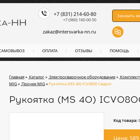
+7 (831) 214-60-80
Заказать з
+7 (960) 160-00-50
zakaz
@
intersvarka-nn.ru
 САМОВЫВОЗ
ОПЛАТА
ОТЗЫВЫ
ПОМОЩЬ
Главная
»
Каталог
»
Электросварочное оборудование
»
Комплект
MIG
»
Прочее MIG
»
Рукоятка (MS 40) ICV0800 Сварог
Рукоятка (MS 40) ICV080
Код товара:
Цена: 589