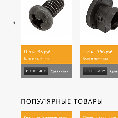
Цена:
35
Цена:
166
руб.
руб.
Есть в наличии
Есть в наличии
В КОРЗИНУ
В КОРЗИНУ
Сравнить ›
Срав
ПОПУЛЯРНЫЕ ТОВАРЫ
Сварочный полуавтомат
Проволока порошк