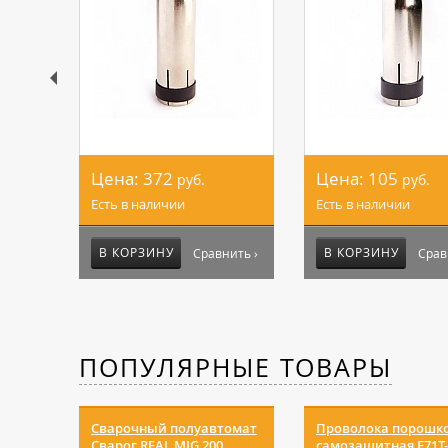
Цена:
372
Цена:
105
руб.
руб.
Есть в наличии
Есть в наличии
В КОРЗИНУ
В КОРЗИНУ
Сравнить ›
Срав
ПОПУЛЯРНЫЕ ТОВАРЫ
Сварочный полуавтомат
Проволока порошк
Сварог REAL MIG 200
самозащитная E71T-