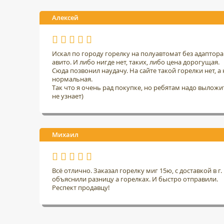
Алексей
Искал по городу горелку на полуавтомат без адаптор
авито. И либо нигде нет, таких, либо цена дорогущая.
Сюда позвонил наудачу. На сайте такой горелки нет, а н
нормальная.
Так что я очень рад покупке, но ребятам надо выложить
не узнает)
Михаил
Всё отлично. Заказал горелку миг 15ю, с доставкой в 
объяснили разницу а горелках. И быстро отправили.
Респект продавцу!