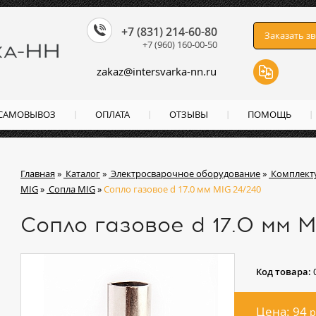
+7 (831) 214-60-80
Заказать з
+7 (960) 160-00-50
zakaz
@
intersvarka-nn.ru
 САМОВЫВОЗ
ОПЛАТА
ОТЗЫВЫ
ПОМОЩЬ
Главная
»
Каталог
»
Электросварочное оборудование
»
Комплект
MIG
»
Сопла MIG
»
Сопло газовое d 17.0 мм MIG 24/240
Сопло газовое d 17.0 мм 
Код товара:
Цена: 94
р