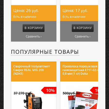
Цена:
26
Цена:
17
руб.
руб.
Есть в наличии
Есть в наличии
В КОРЗИНУ
В КОРЗИНУ
Сравнить ›
Сравнить ›
ПОПУЛЯРНЫЕ ТОВАРЫ
Сварочный полуавтомат
Проволока порошковая
Сварог REAL MIG 200
самозащитная E71T-GS ф
(N2H3)
0,8 мм (1 кг) Deka
10%
10%
37 270 руб.
500руб./кг