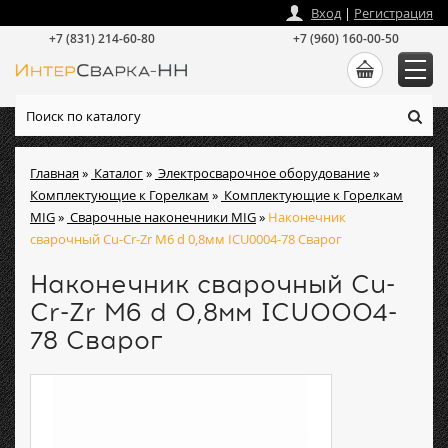
zakaz
@
intersvarka-nn.ru
Вход
|
Регистрация
+7 (831) 214-60-80
+7 (960) 160-00-50
Главная
»
Каталог
»
Электросварочное оборудование
»
Комплектующие к Горелкам
»
Комплектующие к Горелкам
MIG
»
Сварочные наконечники MIG
»
Наконечник
сварочный Cu-Cr-Zr М6 d 0,8мм ICU0004-78 Сварог
Наконечник сварочный Cu-
Cr-Zr М6 d 0,8мм ICU0004-
78 Сварог