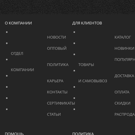
О КОМПАНИИ
ДЛЯ КЛИЕНТОВ
			    		НОВОСТИ			    	
			    		ОПТОВЫЙ 
ОТДЕЛ			    	
			    		ПОПУЛЯРНЫЕ 
			    		ПОЛИТИКА 
ТОВАРЫ			    	
КОМПАНИИ			    	
			    		ДОСТАВКА 
			    		КАРЬЕРА			    	
И САМОВЫВОЗ	
			    		КОНТАКТЫ			    	
			    		СЕРТИФИКАТЫ			    	
			    		СТАТЬИ			    	
ПОМОЩЬ
ПОЛИТИКА