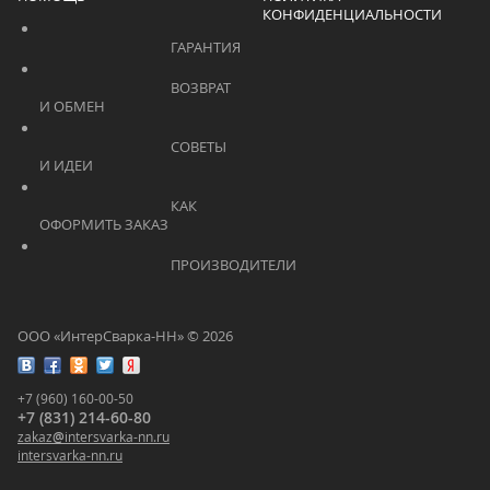
КОНФИДЕНЦИАЛЬНОСТИ
			    		ГАРАНТИЯ			    	
			    		ВОЗВРАТ 
И ОБМЕН			    	
			    		СОВЕТЫ 
И ИДЕИ			    	
			    		КАК 
ОФОРМИТЬ ЗАКАЗ			    	
			    		ПРОИЗВОДИТЕЛИ			    	
ООО «ИнтерСварка-НН» © 2026
+7 (960) 160-00-50
+7 (831) 214-60-80
zakaz
@
intersvarka-nn.ru
intersvarka-nn.ru