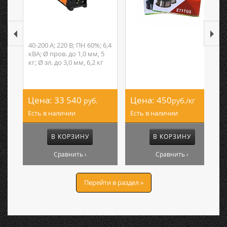
40-200 А; 220 В; ПН 60%; 6,4
кВА; Ø пров. до 1,0 мм, 5
кг; Ø эл. до 3,0 мм, 6,2 кг
Цена:
33 540
Цена:
450
руб.
руб./кг
Есть в наличии
Есть в наличии
В КОРЗИНУ
В КОРЗИНУ
Сравнить ›
Сравнить ›
Перейти в раздел »