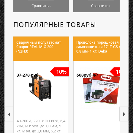
Сравнить ›
Сравнить ›
ПОПУЛЯРНЫЕ ТОВАРЫ
Сварочный полуавтомат
Проволока порошковая
Сварог REAL MIG 200
самозащитная E71T-GS ф
(N2H3)
0,8 мм (1 кг) Deka
10%
10%
37 270 руб.
500руб./кг
40-200 А; 220 В; ПН 60%; 6,4
кВА; Ø пров. до 1,0 мм, 5
кг; Ø эл. до 3,0 мм, 6,2 кг