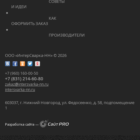
			    		СОВЕТЫ 
И ИДЕИ			    	
			    		КАК 
ОФОРМИТЬ ЗАКАЗ			    	
			    		ПРОИЗВОДИТЕЛИ			    	
ООО «ИнтерСварка-НН» © 2026
+7 (960) 160-00-50
+7 (831) 214-60-80
zakaz
@
intersvarka-nn.ru
intersvarka-nn.ru
603037, г. Нижний Новгород, ул. Федосеенко, д. 58, подпомещение
1
Разработка сайта —