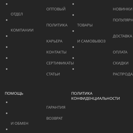
			    		ОПТОВЫЙ 
ОТДЕЛ			    	
			    		ПОПУЛЯРНЫЕ 
			    		ПОЛИТИКА 
ТОВАРЫ			    	
КОМПАНИИ			    	
			    		ДОСТАВКА 
			    		КАРЬЕРА			    	
И САМОВЫВОЗ	
			    		КОНТАКТЫ			    	
			    		СЕРТИФИКАТЫ			    	
			    		СТАТЬИ			    	
ПОМОЩЬ
ПОЛИТИКА
КОНФИДЕНЦИАЛЬНОСТИ
			    		ГАРАНТИЯ			    	
			    		ВОЗВРАТ 
И ОБМЕН			    	