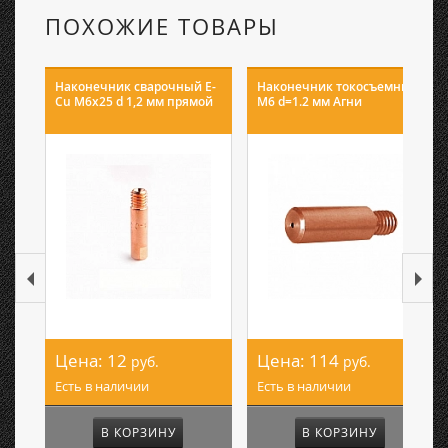
ПОХОЖИЕ ТОВАРЫ
Наконечник сварочный E-
Наконечник токосъемный
Cu М6х25 d 1,2 мм прямой
М6 d=1.2 мм Агни
Цена:
12
Цена:
114
руб.
руб.
Есть в наличии
Есть в наличии
В КОРЗИНУ
В КОРЗИНУ