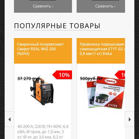
Сравнить ›
Сравнить ›
ПОПУЛЯРНЫЕ ТОВАРЫ
Сварочный полуавтомат
Проволока порошковая
Сварог REAL MIG 200
самозащитная E71T-GS ф
(N2H3)
0,8 мм (1 кг) Deka
10%
10%
37 270 руб.
500руб./кг
40-200 А; 220 В; ПН 60%; 6,4
кВА; Ø пров. до 1,0 мм, 5
кг; Ø эл. до 3,0 мм, 6,2 кг