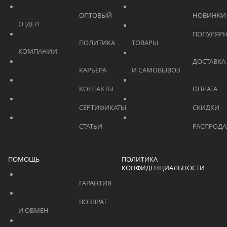
			    		ОПТОВЫЙ 
ОТДЕЛ			    	
			    		ПОПУЛЯРНЫЕ 
			    		ПОЛИТИКА 
ТОВАРЫ			    	
КОМПАНИИ			    	
			    		ДОСТАВКА 
			    		КАРЬЕРА			    	
И САМОВЫВОЗ	
			    		КОНТАКТЫ			    	
			    		СЕРТИФИКАТЫ			    	
			    		СТАТЬИ			    	
ПОМОЩЬ
ПОЛИТИКА
КОНФИДЕНЦИАЛЬНОСТИ
			    		ГАРАНТИЯ			    	
			    		ВОЗВРАТ 
И ОБМЕН			    	