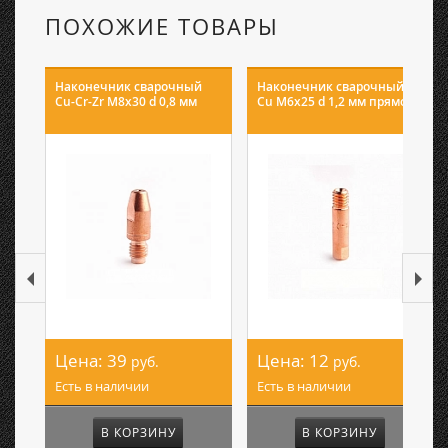
ПОХОЖИЕ ТОВАРЫ
Наконечник сварочный
Наконечник сварочный E-
Cu-Cr-Zr М8х30 d 0,8 мм
Cu М6х25 d 1,2 мм прямой
Цена:
39
Цена:
12
руб.
руб.
Есть в наличии
Есть в наличии
В КОРЗИНУ
В КОРЗИНУ