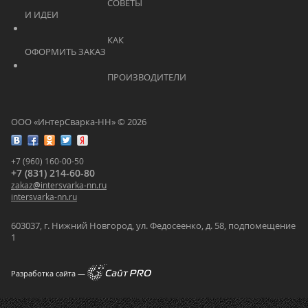
			    		СОВЕТЫ 
И ИДЕИ			    	
			    		КАК 
ОФОРМИТЬ ЗАКАЗ			    	
			    		ПРОИЗВОДИТЕЛИ			    	
ООО «ИнтерСварка-НН» © 2026
+7 (960) 160-00-50
+7 (831) 214-60-80
zakaz
@
intersvarka-nn.ru
intersvarka-nn.ru
603037, г. Нижний Новгород, ул. Федосеенко, д. 58, подпомещение
1
Разработка сайта —