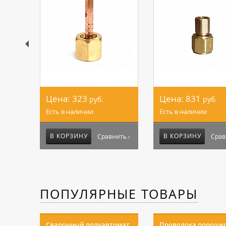
Цена:
323
Цена:
831
руб.
руб.
Есть в наличии
Есть в наличии
В КОРЗИНУ
В КОРЗИНУ
Сравнить ›
Срав
ПОПУЛЯРНЫЕ ТОВАРЫ
Сварочный полуавтомат
Проволока порошк