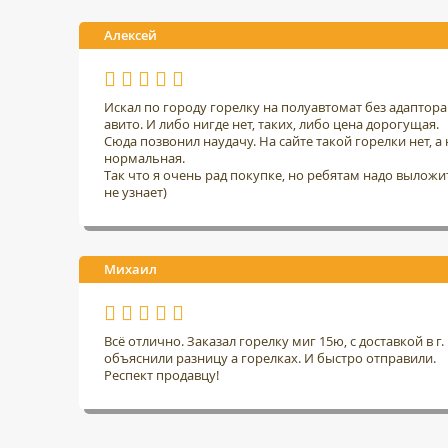
Алексей
Искал по городу горелку на полуавтомат без адаптор
авито. И либо нигде нет, таких, либо цена дорогущая.
Сюда позвонил наудачу. На сайте такой горелки нет, а н
нормальная.
Так что я очень рад покупке, но ребятам надо выложить
не узнает)
Михаил
Всё отлично. Заказал горелку миг 15ю, с доставкой в 
объяснили разницу а горелках. И быстро отправили.
Респект продавцу!