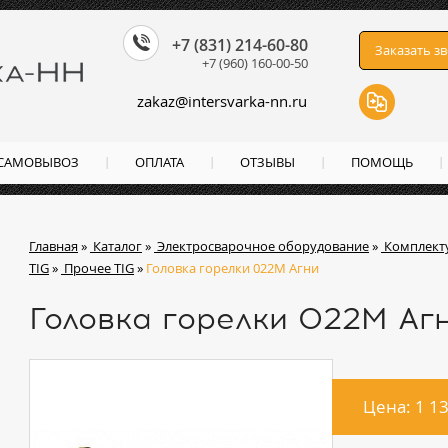
+7 (831) 214-60-80
Заказать з
+7 (960) 160-00-50
zakaz
@
intersvarka-nn.ru
 САМОВЫВОЗ
ОПЛАТА
ОТЗЫВЫ
ПОМОЩЬ
Главная
»
Каталог
»
Электросварочное оборудование
»
Комплект
TIG
»
Прочее TIG
»
Головка горелки 022М Агни
Головка горелки 022М Аг
Цена: 1 1