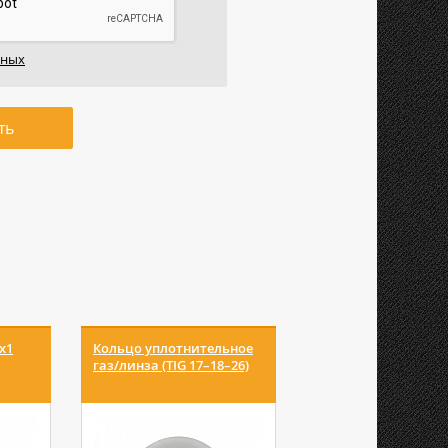
нных
ть
х1
Кольцо уплотнительное
Микропереключате
газ/линза (TIG 17–18–26)
Агни