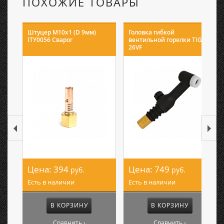
ПОХОЖИЕ ТОВАРЫ
Штуцер М10х1 (D 9мм)
Головка гибкой
ITY0056 Сварог
вентильной горелки TIG
26VF
Цена:
394
Цена:
749
руб.
руб.
Есть в наличии
Есть в наличии
В КОРЗИНУ
В КОРЗИНУ
Сравнить ›
Сравнить ›