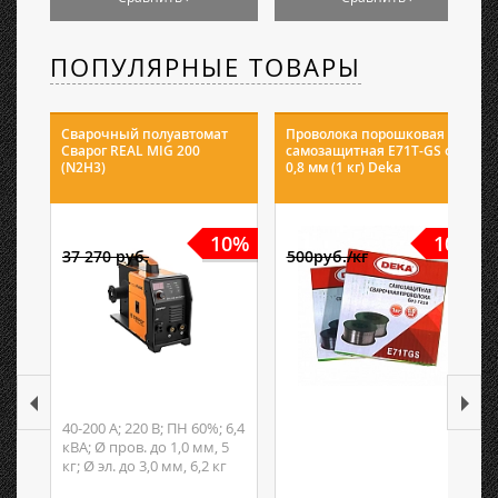
ПОПУЛЯРНЫЕ ТОВАРЫ
Сварочный полуавтомат
Проволока порошковая
Сварог REAL MIG 200
самозащитная E71T-GS ф
(N2H3)
0,8 мм (1 кг) Deka
10%
10%
37 270 руб.
500руб./кг
40-200 А; 220 В; ПН 60%; 6,4
кВА; Ø пров. до 1,0 мм, 5
кг; Ø эл. до 3,0 мм, 6,2 кг