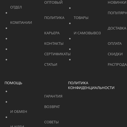
			    		ОПТОВЫЙ 
ОТДЕЛ			    	
			    		ПОПУЛЯРНЫЕ 
			    		ПОЛИТИКА 
ТОВАРЫ			    	
КОМПАНИИ			    	
			    		ДОСТАВКА 
			    		КАРЬЕРА			    	
И САМОВЫВОЗ	
			    		КОНТАКТЫ			    	
			    		СЕРТИФИКАТЫ			    	
			    		СТАТЬИ			    	
ПОМОЩЬ
ПОЛИТИКА
КОНФИДЕНЦИАЛЬНОСТИ
			    		ГАРАНТИЯ			    	
			    		ВОЗВРАТ 
И ОБМЕН			    	
			    		СОВЕТЫ 
И ИДЕИ			    	