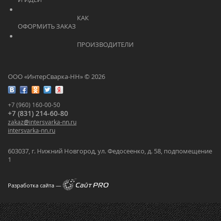
			    		КАК 
ОФОРМИТЬ ЗАКАЗ			    	
			    		ПРОИЗВОДИТЕЛИ			    	
ООО «ИнтерСварка-НН» © 2026
+7 (960) 160-00-50
+7 (831) 214-60-80
zakaz
@
intersvarka-nn.ru
intersvarka-nn.ru
603037, г. Нижний Новгород, ул. Федосеенко, д. 58, подпомещение
1
Разработка сайта —