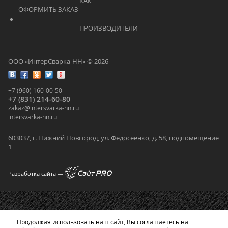
			    		КАК 
ОФОРМИТЬ ЗАКАЗ			    	
			    		ПРОИЗВОДИТЕЛИ			    	
ООО «ИнтерСварка-НН» © 2026
+7 (960) 160-00-50
+7 (831) 214-60-80
zakaz
@
intersvarka-nn.ru
intersvarka-nn.ru
603037, г. Нижний Новгород, ул. Федосеенко, д. 58, подпомещение
1
Разработка сайта —
Продолжая использовать наш сайт, Вы соглашаетесь на