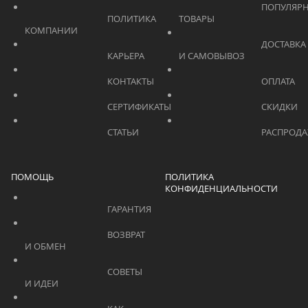
			    		ПОПУЛЯРНЫЕ 
			    		ПОЛИТИКА 
ТОВАРЫ			    	
КОМПАНИИ			    	
			    		ДОСТАВКА 
			    		КАРЬЕРА			    	
И САМОВЫВОЗ	
			    		КОНТАКТЫ			    	
			    		СЕРТИФИКАТЫ			    	
			    		СТАТЬИ			    	
ПОМОЩЬ
ПОЛИТИКА
КОНФИДЕНЦИАЛЬНОСТИ
			    		ГАРАНТИЯ			    	
			    		ВОЗВРАТ 
И ОБМЕН			    	
			    		СОВЕТЫ 
И ИДЕИ			    	