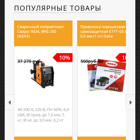
ПОПУЛЯРНЫЕ ТОВАРЫ
Сварочный полуавтомат
Проволока порошковая
Сварог REAL MIG 200
самозащитная E71T-GS ф
(N2H3)
0,8 мм (1 кг) Deka
10%
10%
37 270 руб.
500руб./кг
40-200 А; 220 В; ПН 60%; 6,4
кВА; Ø пров. до 1,0 мм, 5
кг; Ø эл. до 3,0 мм, 6,2 кг