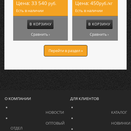
Цена:
33 540
Цена:
450
руб.
руб./кг
Есть в наличии
Есть в наличии
В КОРЗИНУ
В КОРЗИНУ
Сравнить ›
Сравнить ›
Перейти в раздел »
О КОМПАНИИ
ДЛЯ КЛИЕНТОВ
			    		НОВОСТИ			    	
			    		ОПТОВЫЙ 
ОТДЕЛ			    	