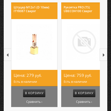
Штуцер М12х1 (D 10мм)
Рукоятка PRO (TS)
ITY8087 Сварог
UBECOH100 Сварог
Цена:
279
Цена:
759
руб.
руб.
Есть в наличии
Есть в наличии
В КОРЗИНУ
В КОРЗИНУ
Сравнить ›
Сравнить ›