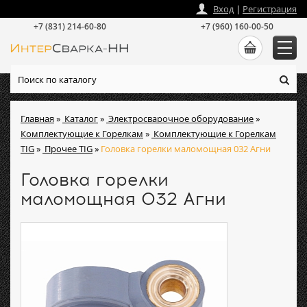
zakaz
@
intersvarka-nn.ru
Вход
|
Регистрация
+7 (831) 214-60-80
+7 (960) 160-00-50
Главная
»
Каталог
»
Электросварочное оборудование
»
Комплектующие к Горелкам
»
Комплектующие к Горелкам
TIG
»
Прочее TIG
»
Головка горелки маломощная 032 Агни
Головка горелки
маломощная 032 Агни