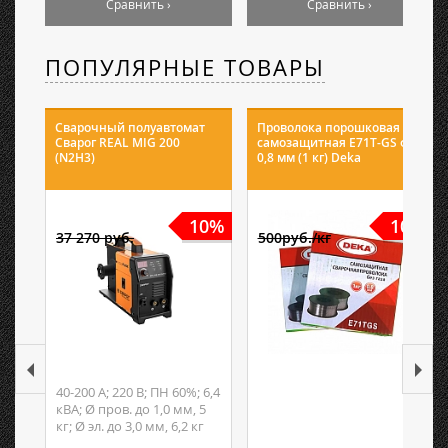
Сравнить ›
Сравнить ›
ПОПУЛЯРНЫЕ ТОВАРЫ
Сварочный полуавтомат
Проволока порошковая
Сварог REAL MIG 200
самозащитная E71T-GS ф
(N2H3)
0,8 мм (1 кг) Deka
10%
10%
37 270 руб.
500руб./кг
40-200 А; 220 В; ПН 60%; 6,4
кВА; Ø пров. до 1,0 мм, 5
кг; Ø эл. до 3,0 мм, 6,2 кг