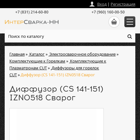
zakaz
@
intersvarka-nn.ru
Вход
|
Регистрация
+7 (831) 214-60-80
+7 (960) 160-00-50
Главная
»
Каталог
»
Электросварочное оборудование
»
Комплектующие к Горелкам
»
Комплектующие к
Плазматронам CUT
»
Диффузоры для горелок
CUT
»
Диффузор (CS 141-151) IZN0518 Сварог
Диффузор (CS 141-151)
IZN0518 Сварог