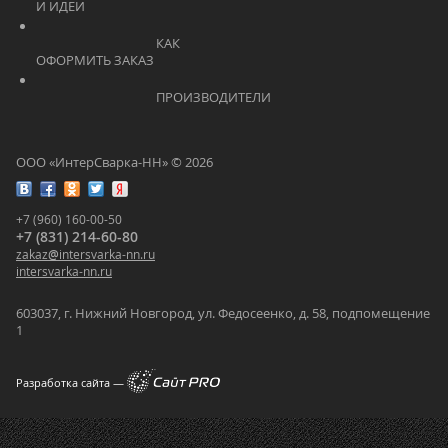
И ИДЕИ			    	
			    		КАК 
ОФОРМИТЬ ЗАКАЗ			    	
			    		ПРОИЗВОДИТЕЛИ			    	
ООО «ИнтерСварка-НН» © 2026
+7 (960) 160-00-50
+7 (831) 214-60-80
zakaz
@
intersvarka-nn.ru
intersvarka-nn.ru
603037, г. Нижний Новгород, ул. Федосеенко, д. 58, подпомещение
1
Разработка сайта —