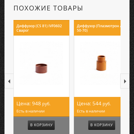
ПОХОЖИЕ ТОВАРЫ
Диффузор (CS 81) IVF0602
Диффузор (Плазмотрон A
Сварог
50-70)
Цена:
948
Цена:
544
руб.
руб.
Есть в наличии
Есть в наличии
В КОРЗИНУ
В КОРЗИНУ