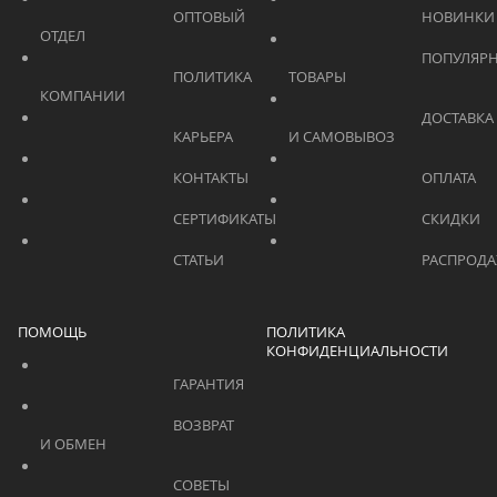
			    		ОПТОВЫЙ 
ОТДЕЛ			    	
			    		ПОПУЛЯРНЫЕ 
			    		ПОЛИТИКА 
ТОВАРЫ			    	
КОМПАНИИ			    	
			    		ДОСТАВКА 
			    		КАРЬЕРА			    	
И САМОВЫВОЗ	
			    		КОНТАКТЫ			    	
			    		СЕРТИФИКАТЫ			    	
			    		СТАТЬИ			    	
ПОМОЩЬ
ПОЛИТИКА
КОНФИДЕНЦИАЛЬНОСТИ
			    		ГАРАНТИЯ			    	
			    		ВОЗВРАТ 
И ОБМЕН			    	
			    		СОВЕТЫ 