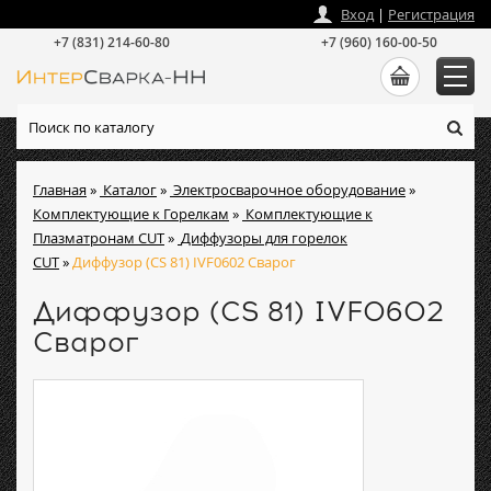
zakaz
@
intersvarka-nn.ru
Вход
|
Регистрация
+7 (831) 214-60-80
+7 (960) 160-00-50
Главная
»
Каталог
»
Электросварочное оборудование
»
Комплектующие к Горелкам
»
Комплектующие к
Плазматронам CUT
»
Диффузоры для горелок
CUT
»
Диффузор (CS 81) IVF0602 Сварог
Диффузор (CS 81) IVF0602
Сварог