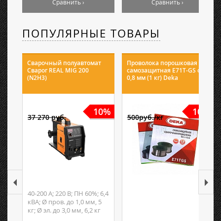
Сравнить ›
Сравнить ›
ПОПУЛЯРНЫЕ ТОВАРЫ
Сварочный полуавтомат
Проволока порошковая
Сварог REAL MIG 200
самозащитная E71T-GS ф
(N2H3)
0,8 мм (1 кг) Deka
10%
10%
37 270 руб.
500руб./кг
40-200 А; 220 В; ПН 60%; 6,4
кВА; Ø пров. до 1,0 мм, 5
кг; Ø эл. до 3,0 мм, 6,2 кг