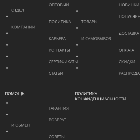
			    		ОПТОВЫЙ 
ОТДЕЛ			    	
			    		ПОПУЛЯРНЫЕ 
			    		ПОЛИТИКА 
ТОВАРЫ			    	
КОМПАНИИ			    	
			    		ДОСТАВКА 
			    		КАРЬЕРА			    	
И САМОВЫВОЗ	
			    		КОНТАКТЫ			    	
			    		СЕРТИФИКАТЫ			    	
			    		СТАТЬИ			    	
ПОМОЩЬ
ПОЛИТИКА
КОНФИДЕНЦИАЛЬНОСТИ
			    		ГАРАНТИЯ			    	
			    		ВОЗВРАТ 
И ОБМЕН			    	
			    		СОВЕТЫ 