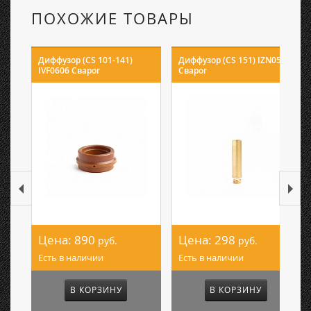
ПОХОЖИЕ ТОВАРЫ
Диффузор (CS 101-141)
Диффузор (CS 151) IZN0515
IVF0606 Сварог
Сварог
Цена:
890
Цена:
298
руб.
руб.
Есть в наличии
Есть в наличии
В КОРЗИНУ
В КОРЗИНУ