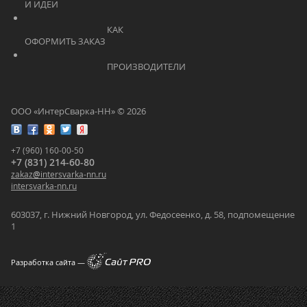
И ИДЕИ			    	
			    		КАК 
ОФОРМИТЬ ЗАКАЗ			    	
			    		ПРОИЗВОДИТЕЛИ			    	
ООО «ИнтерСварка-НН» © 2026
+7 (960) 160-00-50
+7 (831) 214-60-80
zakaz
@
intersvarka-nn.ru
intersvarka-nn.ru
603037, г. Нижний Новгород, ул. Федосеенко, д. 58, подпомещение
1
Разработка сайта —