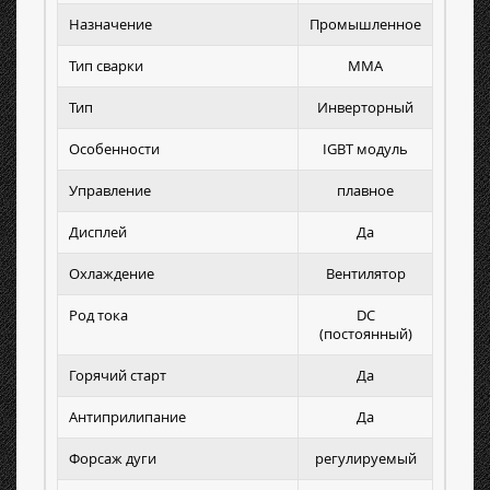
Назначение
Промышленное
Тип сварки
MMA
Тип
Инверторный
Особенности
IGBT модуль
Управление
плавное
Дисплей
Да
Охлаждение
Вентилятор
Род тока
DC
(постоянный)
Горячий старт
Да
Антиприлипание
Да
Форсаж дуги
регулируемый