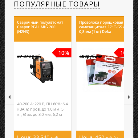
ПОПУЛЯРНЫЕ ТОВАРЫ
Сварочный полуавтомат
Проволока порошковая
Сварог REAL MIG 200
самозащитная E71T-GS ф
(N2H3)
0,8 мм (1 кг) Deka
10%
10%
37 270 руб.
500руб./кг
40-200 А; 220 В; ПН 60%; 6,4
кВА; Ø пров. до 1,0 мм, 5
кг; Ø эл. до 3,0 мм, 6,2 кг
Цена:
33 540
Цена:
450
руб.
руб./кг