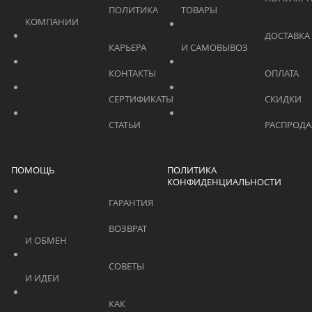
			    		ПОЛИТИКА 
ТОВАРЫ			    	
КОМПАНИИ			    	
			    		ДОСТАВКА 
			    		КАРЬЕРА			    	
И САМОВЫВОЗ	
			    		КОНТАКТЫ			    	
			    		СЕРТИФИКАТЫ			    	
			    		СТАТЬИ			    	
ПОМОЩЬ
ПОЛИТИКА
КОНФИДЕНЦИАЛЬНОСТИ
			    		ГАРАНТИЯ			    	
			    		ВОЗВРАТ 
И ОБМЕН			    	
			    		СОВЕТЫ 
И ИДЕИ			    	
			    		КАК 