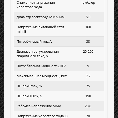
Снижение напряжения
тумблер
холостого хода
Диаметр электрода MMA, мм
5,0
Напряжение питающей сети
160
min, В
Потребляемый ток, А
38
Диапазон регулирования
25-220
сварочного тока, А
Потребляемая мощность, кВА
9
Максимальная мощность, кВт
7.2
ПН при Imax, %
75
ПН при 100%, А
190
Рабочее напряжение MMA
28.8
Напряжение холостого хода, В
70