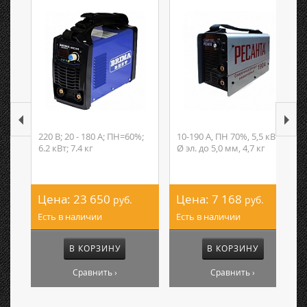
220 В; 20 - 180 А; ПН=60%;
10-190 А, ПН 70%, 5,5 кВт,
6.2 кВт; 7.4 кг
Ø эл. до 5,0 мм, 4,7 кг
Цена:
23 650
Цена:
7 168
руб.
руб.
Есть в наличии
Есть в наличии
В КОРЗИНУ
В КОРЗИНУ
Сравнить ›
Сравнить ›