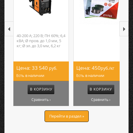
40-200 А; 220 В; ПН 60%; 6,4
кВА; Ø пров. до 1,0 мм, 5
кг; Ø эл. до 3,0 мм, 6,2 кг
Цена:
33 540
Цена:
450
руб.
руб./кг
Есть в наличии
Есть в наличии
В КОРЗИНУ
В КОРЗИНУ
Сравнить ›
Сравнить ›
Перейти в раздел »