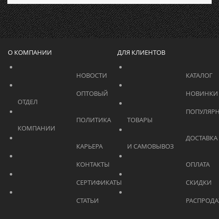
О КОМПАНИИ
ДЛЯ КЛИЕНТОВ
			    		НОВОСТИ			    	
			    		ОПТОВЫЙ 
ОТДЕЛ			    	
			    		ПОПУЛЯРНЫЕ 
			    		ПОЛИТИКА 
ТОВАРЫ			    	
КОМПАНИИ			    	
			    		ДОСТАВКА 
			    		КАРЬЕРА			    	
И САМОВЫВОЗ	
			    		КОНТАКТЫ			    	
			    		СЕРТИФИКАТЫ			    	
			    		СТАТЬИ			    	