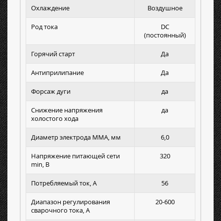
Охлаждение
Воздушное
Род тока
DC
(постоянный)
Горячий старт
Да
Антиприлипание
Да
Форсаж дуги
да
Снижение напряжения
да
холостого хода
Диаметр электрода MMA, мм
6,0
Напряжение питающей сети
320
min, В
Потребляемый ток, А
56
Диапазон регулирования
20-600
сварочного тока, А