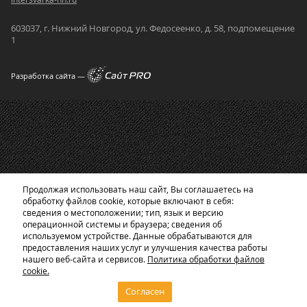
603037, г. Нижний Новгород, ул. Федосеенко, д. 58, подпомещение
1
Разработка сайта —
Продолжая использовать наш сайт, Вы соглашаетесь на
обработку файлов cookie, которые включают в себя:
сведения о местоположении; тип, язык и версию
операционной системы и браузера; сведения об
используемом устройстве. Данные обрабатываются для
предоставления наших услуг и улучшения качества работы
нашего веб-сайта и сервисов.
Политика обработки файлов
cookie.
Согласен
Главная
Корзина
Каталог
0