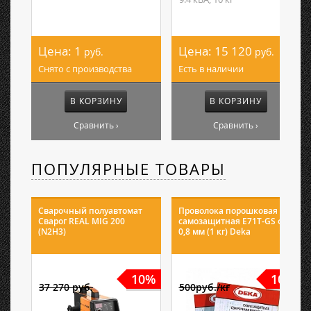
Цена:
1
Цена:
15 120
руб.
руб.
Снято с производства
Есть в наличии
В КОРЗИНУ
В КОРЗИНУ
Сравнить ›
Сравнить ›
ПОПУЛЯРНЫЕ ТОВАРЫ
Сварочный полуавтомат
Проволока порошковая
Сварог REAL MIG 200
самозащитная E71T-GS ф
(N2H3)
0,8 мм (1 кг) Deka
10%
10%
37 270 руб.
500руб./кг