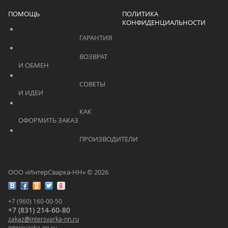
ПОМОЩЬ
ПОЛИТИКА
КОНФИДЕНЦИАЛЬНОСТИ
			    		ГАРАНТИЯ			    	
			    		ВОЗВРАТ 
И ОБМЕН			    	
			    		СОВЕТЫ 
И ИДЕИ			    	
			    		КАК 
ОФОРМИТЬ ЗАКАЗ			    	
			    		ПРОИЗВОДИТЕЛИ			    	
ООО «ИнтерСварка-НН» © 2026
+7 (960) 160-00-50
+7 (831) 214-60-80
zakaz
@
intersvarka-nn.ru
intersvarka-nn.ru