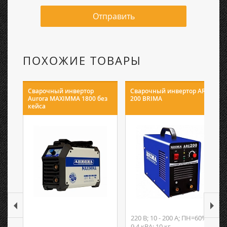
Отправить
ПОХОЖИЕ ТОВАРЫ
Сварочный инвертор
Сварочный инвертор ARC-
Aurora MAXIMMA 1800 без
200 BRIMA
кейса
220 В; 10 - 200 А; ПН=60%;
9.4 кВА; 10 кг