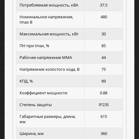
Потребляемая мощность, кВА
37.5
Номинальное напряжение,
480
Imax B
Максимальная мощность, кВт
30
ПН при Imax, %
85
Рабочее напряжение MMA
44
Напряжение холостого хода, В
75
КПД, %
89
Коэффициент мощности
0.88
Степень защиты
IP23S
Габаритные размеры, длина,
615
мм
Ширина, мм
360