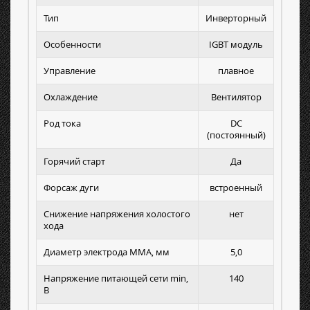
Тип
Инверторный
Особенности
IGBT модуль
Управление
плавное
Охлаждение
Вентилятор
Род тока
DC
(постоянный)
Горячий старт
Да
Форсаж дуги
встроенный
Снижение напряжения холостого
нет
хода
Диаметр электрода MMA, мм
5,0
Напряжение питающей сети min,
140
В