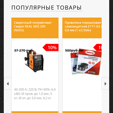
ПОПУЛЯРНЫЕ ТОВАРЫ
Сварочный полуавтомат
Проволока порошковая
Сварог REAL MIG 200
самозащитная E71T-GS ф
(N2H3)
0,8 мм (1 кг) Deka
10%
10%
37 270 руб.
500руб./кг
40-200 А; 220 В; ПН 60%; 6,4
кВА; Ø пров. до 1,0 мм, 5
кг; Ø эл. до 3,0 мм, 6,2 кг