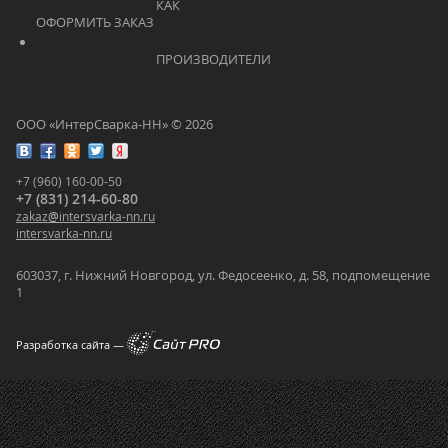
			    		КАК 
ОФОРМИТЬ ЗАКАЗ			    	
			    		ПРОИЗВОДИТЕЛИ			    	
ООО «ИнтерСварка-НН» © 2026
+7 (960) 160-00-50
+7 (831) 214-60-80
zakaz
@
intersvarka-nn.ru
intersvarka-nn.ru
603037, г. Нижний Новгород, ул. Федосеенко, д. 58, подпомещение
1
Разработка сайта —