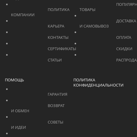
			    		ПОПУЛЯРНЫЕ 
			    		ПОЛИТИКА 
ТОВАРЫ			    	
КОМПАНИИ			    	
			    		ДОСТАВКА 
			    		КАРЬЕРА			    	
И САМОВЫВОЗ	
			    		КОНТАКТЫ			    	
			    		СЕРТИФИКАТЫ			    	
			    		СТАТЬИ			    	
ПОМОЩЬ
ПОЛИТИКА
КОНФИДЕНЦИАЛЬНОСТИ
			    		ГАРАНТИЯ			    	
			    		ВОЗВРАТ 
И ОБМЕН			    	
			    		СОВЕТЫ 
И ИДЕИ			    	