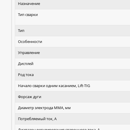
Назначение
Тип сварки
Тип
Особенности
Управление
Дисплей
Род тока
Начало сварки одним касанием, Lift-TIG
Форсаж дуги
Диаметр электрода MMA, мм
Потребляемый ток, А
Диапазон регулирования сварочного тока, А