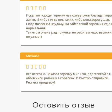
Искал по городу горелку на полуавтомат без адаптор
авито. И либо нигде нет, таких, либо цена дорогущая.
Сюда позвонил наудачу. На сайте такой горелки нет, а н
нормальная.
Так что я очень рад покупке, но ребятам надо выложить
не узнает)
Михаил
Всё отлично. Заказал горелку миг 15ю, с доставкой в 
объяснили разницу а горелках. И быстро отправили.
Респект продавцу!
Оставить отзыв