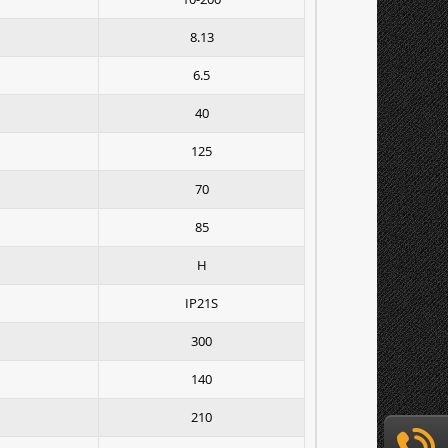
8.13
6.5
40
125
70
85
H
IP21S
300
140
210