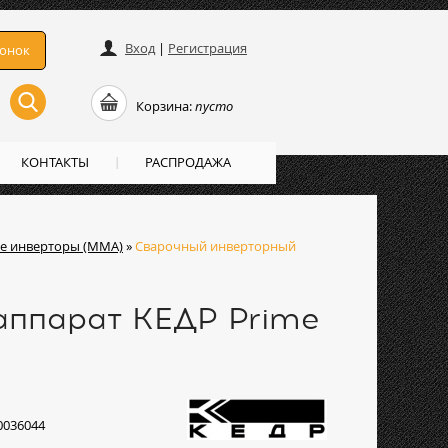
Вход
|
Регистрация
вонок
Корзина:
пусто
КОНТАКТЫ
РАСПРОДАЖА
е инверторы (ММА)
»
Сварочный инверторный
аппарат КЕДР Prime
0036044