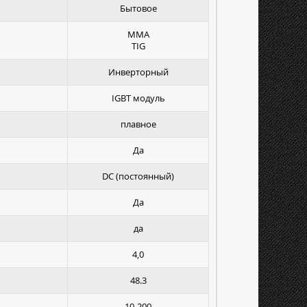
Бытовое
MMA
TIG
Инверторный
IGBT модуль
плавное
Да
DC (постоянный)
Да
да
4,0
48.3
10-200