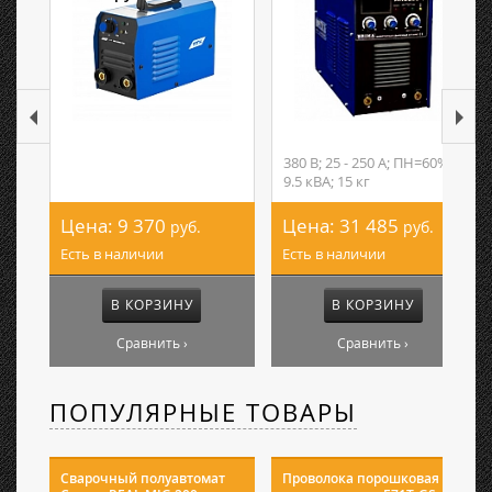
380 В; 25 - 250 А; ПН=60%;
9.5 кВА; 15 кг
Цена:
9 370
Цена:
31 485
руб.
руб.
Есть в наличии
Есть в наличии
В КОРЗИНУ
В КОРЗИНУ
Сравнить ›
Сравнить ›
ПОПУЛЯРНЫЕ ТОВАРЫ
Сварочный полуавтомат
Проволока порошковая