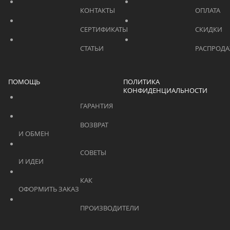
			    		КОНТАКТЫ			    	
			    		СЕРТИФИКАТЫ			    	
			    		СТАТЬИ			    	
ПОМОЩЬ
ПОЛИТИКА
КОНФИДЕНЦИАЛЬНОСТИ
			    		ГАРАНТИЯ			    	
			    		ВОЗВРАТ 
И ОБМЕН			    	
			    		СОВЕТЫ 
И ИДЕИ			    	
			    		КАК 
ОФОРМИТЬ ЗАКАЗ			    	
			    		ПРОИЗВОДИТЕЛИ			    	