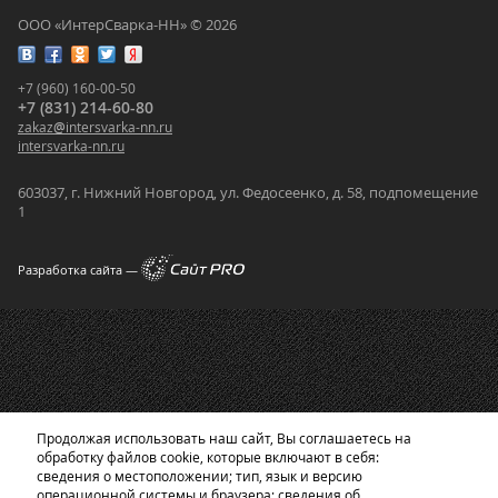
ООО «ИнтерСварка-НН» © 2026
+7 (960) 160-00-50
+7 (831) 214-60-80
zakaz
@
intersvarka-nn.ru
intersvarka-nn.ru
603037, г. Нижний Новгород, ул. Федосеенко, д. 58, подпомещение
1
Разработка сайта —
Продолжая использовать наш сайт, Вы соглашаетесь на
обработку файлов cookie, которые включают в себя:
сведения о местоположении; тип, язык и версию
операционной системы и браузера; сведения об