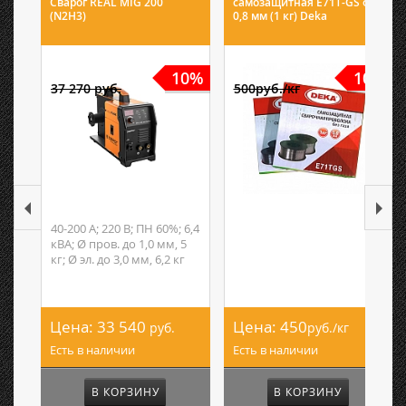
Сварог REAL MIG 200
самозащитная E71T-GS ф
(N2H3)
0,8 мм (1 кг) Deka
10%
10%
37 270 руб.
500руб./кг
40-200 А; 220 В; ПН 60%; 6,4
кВА; Ø пров. до 1,0 мм, 5
кг; Ø эл. до 3,0 мм, 6,2 кг
Цена:
33 540
Цена:
450
руб.
руб./кг
Есть в наличии
Есть в наличии
В КОРЗИНУ
В КОРЗИНУ