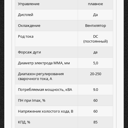
Управление
плавное
Дисплей
Да
Охлаждение
Вентилятор
Род тока
DC
(постоянный)
Форсаж дуги
да
Диаметр электрода MMA, мм
5,0
Диапазон регулирования
20-250
сварочного тока, А
Потребляемая мощность, кВА
9.0
ПН при Imax, %
60
Напряжение холостого хода, В
60
КПД, %
85