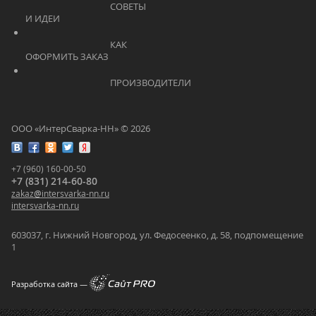
			    		СОВЕТЫ 
И ИДЕИ			    	
			    		КАК 
ОФОРМИТЬ ЗАКАЗ			    	
			    		ПРОИЗВОДИТЕЛИ			    	
ООО «ИнтерСварка-НН» © 2026
+7 (960) 160-00-50
+7 (831) 214-60-80
zakaz
@
intersvarka-nn.ru
intersvarka-nn.ru
603037, г. Нижний Новгород, ул. Федосеенко, д. 58, подпомещение
1
Разработка сайта —