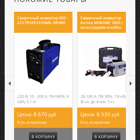
Сварочный инвертор ARC-
Сварочный инвертор
223 PROFESSIONAL BRIMA
Aurora MINIONE 1800 с
аксессуарами в кейсе
220 В; 10 - 200 А; ПН=60%; 9
20-180 А, ПВ 30%, 7.8 кВА,
кВА; 5.1 кг
Ø эл. до 4 мм, 5 кг.
Цена:
8 670
Цена:
8 930
руб.
руб.
Есть в наличии
Есть в наличии
В КОРЗИНУ
В КОРЗИНУ