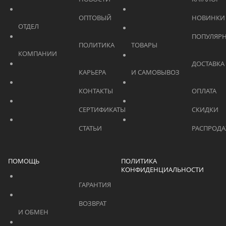
			    		ОПТОВЫЙ 
ОТДЕЛ			    	
			    		ПОПУЛЯРНЫЕ 
			    		ПОЛИТИКА 
ТОВАРЫ			    	
КОМПАНИИ			    	
			    		ДОСТАВКА 
			    		КАРЬЕРА			    	
И САМОВЫВОЗ	
			    		КОНТАКТЫ			    	
			    		СЕРТИФИКАТЫ			    	
			    		СТАТЬИ			    	
ПОМОЩЬ
ПОЛИТИКА
КОНФИДЕНЦИАЛЬНОСТИ
			    		ГАРАНТИЯ			    	
			    		ВОЗВРАТ 
И ОБМЕН			    	