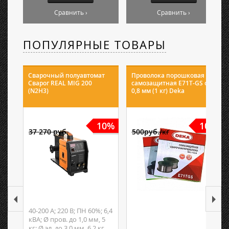
Сравнить ›
Сравнить ›
ПОПУЛЯРНЫЕ ТОВАРЫ
Сварочный полуавтомат
Проволока порошковая
Сварог REAL MIG 200
самозащитная E71T-GS ф
(N2H3)
0,8 мм (1 кг) Deka
10%
10%
37 270 руб.
500руб./кг
40-200 А; 220 В; ПН 60%; 6,4
кВА; Ø пров. до 1,0 мм, 5
кг; Ø эл. до 3,0 мм, 6,2 кг