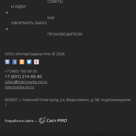
			    		СОВЕТЫ 
И ИДЕИ			    	
			    		КАК 
ОФОРМИТЬ ЗАКАЗ			    	
			    		ПРОИЗВОДИТЕЛИ			    	
ООО «ИнтерСварка-НН» © 2026
+7 (960) 160-00-50
+7 (831) 214-60-80
zakaz
@
intersvarka-nn.ru
intersvarka-nn.ru
603037, г. Нижний Новгород, ул. Федосеенко, д. 58, подпомещение
1
Разработка сайта —