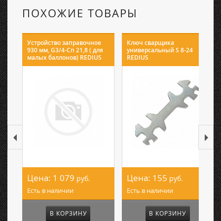
ПОХОЖИЕ ТОВАРЫ
Устройство заправочное
Ключ сварщика
930 мм, G3/4-Сп 21,8 ( для
универсальный S 8-24
малых баллонов) REDIUS
REDIUS
Цена:
1 079
Цена:
155
руб.
руб.
Есть в наличии
Есть в наличии
В КОРЗИНУ
В КОРЗИНУ