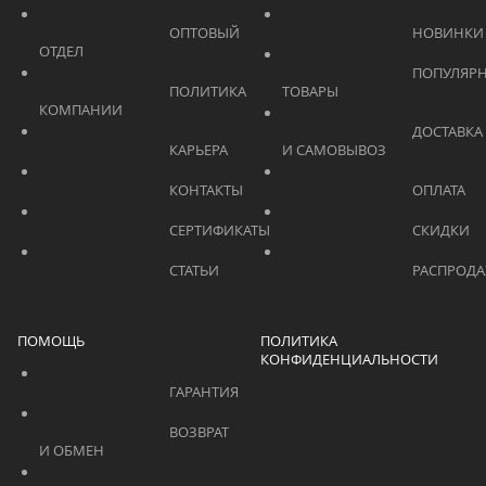
			    		ОПТОВЫЙ 
ОТДЕЛ			    	
			    		ПОПУЛЯРНЫЕ 
			    		ПОЛИТИКА 
ТОВАРЫ			    	
КОМПАНИИ			    	
			    		ДОСТАВКА 
			    		КАРЬЕРА			    	
И САМОВЫВОЗ	
			    		КОНТАКТЫ			    	
			    		СЕРТИФИКАТЫ			    	
			    		СТАТЬИ			    	
ПОМОЩЬ
ПОЛИТИКА
КОНФИДЕНЦИАЛЬНОСТИ
			    		ГАРАНТИЯ			    	
			    		ВОЗВРАТ 
И ОБМЕН			    	