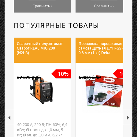
Сравнить ›
Сравнить ›
ПОПУЛЯРНЫЕ ТОВАРЫ
Сварочный полуавтомат
Проволока порошковая
Сварог REAL MIG 200
самозащитная E71T-GS ф
(N2H3)
0,8 мм (1 кг) Deka
10%
10%
37 270 руб.
500руб./кг
40-200 А; 220 В; ПН 60%; 6,4
кВА; Ø пров. до 1,0 мм, 5
кг; Ø эл. до 3,0 мм, 6,2 кг